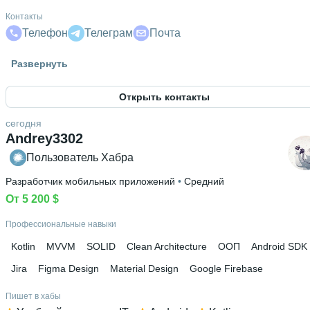
Контакты
Телефон
Телеграм
Почта
Гражданство
Развернуть
Россия
Открыть контакты
Знание языков
Английский С1
 • 
Сербский А2
сегодня
Andrey3302
Высшее образование
РГЭУ (РИНХ)
Пользователь Хабра
 • 
Национальной и мировой экономики
 • 
4 го
и 10 месяцев
Разработчик мобильных приложений
 • 
Средний
От 5 200 $
Дополнительное образование
Яндекс Практикум
 • 
Niagara College(Canada)
 • 
Карта Гипот
Профессиональные навыки
• 
"Global Village" (Toronto, Canada) www.schoolinsiders.com
Kotlin
MVVM
SOLID
Clean Architecture
ООП
Android SDK
Jira
Figma Design
Material Design
Google Firebase
Пишет в хабы