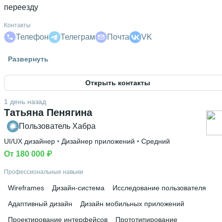
переезду
Контакты
Телефон
Телеграм
Почта
VK
Гражданство
Развернуть
Россия
Открыть контакты
Знание языков
Английский В1
 • 
Немецкий А1
 • 
Русский родной язык
1 день назад
Татьяна Пенягина
Высшее образование
СПб ГУАП
Пользователь Хабра
 • 
№ 10 (№ 5) — Институт открытого и
дистанционного образования
 • 
2 года и 9 месяцев
UI/UX дизайнер
 • 
Дизайнер приложений
 • 
Средний
От 180 000 ₽
Дополнительное образование
HTML Academy
Профессиональные навыки
Wireframes
Дизайн-система
Исследование пользователя
Адаптивный дизайн
Дизайн мобильных приложений
Проектирование интерфейсов
Прототипирование