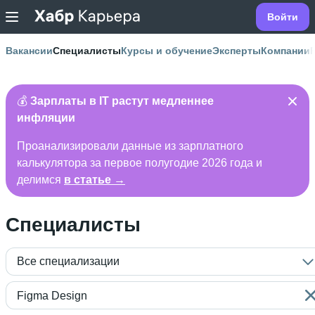
Войти
Вакансии
Специалисты
Курсы и обучение
Эксперты
Компании
💰
Зарплаты в IT растут медленнее
инфляции
Проанализировали данные из зарплатного
калькулятора за первое полугодие 2026 года и
делимся
в статье →
Специалисты
Все специализации
Figma Design