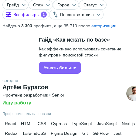
Грейд
Стаж
Город
Статус
Все фильтры
По соответствию
1
Найдено
3 303
профиля, еще 35 710 после
авторизации
Гайд «Как искать по базе»
Как эффективно использовать сочетание
фильтров и поисковой строки
Узнать больше
сегодня
Артём Бурасов
Фронтенд разработчик
 • 
Senior
Ищу работу
Профессиональные навыки
React
HTML
CSS
Cypress
TypeScript
JavaScript
Next.js
Redux
TailwindCSS
Figma Design
Git
Git-Flow
Jest