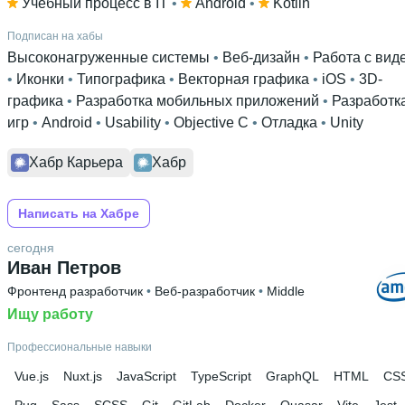
Учебный процесс в IT
 • 
Android
 • 
Kotlin
Подписан на хабы
Высоконагруженные системы
 • 
Веб-дизайн
 • 
Работа с вид
• 
Иконки
 • 
Типографика
 • 
Векторная графика
 • 
iOS
 • 
3D-
графика
 • 
Разработка мобильных приложений
 • 
Разработк
игр
 • 
Android
 • 
Usability
 • 
Objective C
 • 
Отладка
 • 
Unity
Хабр Карьера
Хабр
Написать на Хабре
сегодня
Иван Петров
Фронтенд разработчик
 • 
Веб-разработчик
 • 
Middle
Ищу работу
Профессиональные навыки
Vue.js
Nuxt.js
JavaScript
TypeScript
GraphQL
HTML
CS
Pug
Sass
SCSS
Git
GitLab
Docker
Quasar
Vite
Jest