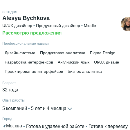
Россия
Высшее образование
сегодня
Alesya Bychkova
ТюмГУ
 • 
Школа естественных наук
 • 
3 года и 11 месяцев
UI/UX дизайнер
 • 
Продуктовый дизайнер
 • 
Middle
Дополнительное образование
Рассмотрю предложения
Сириус
Профессиональные навыки
Дизайн-система
Продуктовая аналитика
Figma Design
Разработка интерфейсов
Английский язык
UI/UX дизайн
Проектирование интерфейсов
Бизнес аналитика
Возраст
32 года
Опыт работы
5 компаний
 • 
5 лет и 4 месяца
Город
Москва
 • 
Готова к удалённой работе
 • 
Готова к переезду