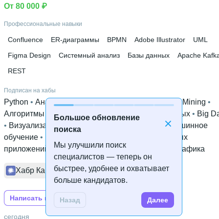
От 80 000 ₽
Профессиональные навыки
Confluence
ER-диаграммы
BPMN
Adobe Illustrator
UML
Figma Design
Системный анализ
Базы данных
Apache Kafk
REST
Подписан на хабы
Python
 • 
Анализ и проектирование систем
 • 
Data Mining
 • 
Алгоритмы
 • 
Облачные вычисления
 • 
Базы данных
 • 
Big D
Большое обновление
• 
Визуализация данных
 • 
Хранение данных
 • 
Машинное
поиска
обучение
 • 
Веб-аналитика
 • 
Аналитика мобильных
Мы улучшили поиск
приложений
 • 
Hadoop
 • 
Статистика в IT
 • 
Инфографика
специалистов — теперь он
быстрее, удобнее и охватывает
Хабр Карьера
Хабр
больше кандидатов.
Написать на Хабре
Назад
Далее
сегодня