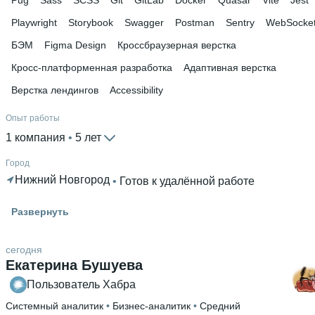
Playwright
Storybook
Swagger
Postman
Sentry
WebSocke
БЭМ
Figma Design
Кроссбраузерная верстка
Кросс-платформенная разработка
Адаптивная верстка
Верстка лендингов
Accessibility
Опыт работы
1 компания
 • 
5 лет
Город
Нижний Новгород
 • 
Готов к удалённой работе
Знание языков
Развернуть
Русский родной язык
 • 
Английский В1
Высшее образование
сегодня
Екатерина Бушуева
АФ ННГУ
 • 
Физико-математический
 • 
4 года и 1 месяц
Пользователь Хабра
Системный аналитик
 • 
Бизнес-аналитик
 • 
Средний