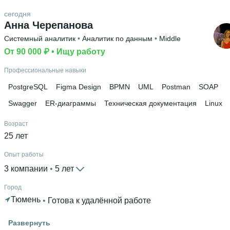
Английский В2
 • 
Русский родной язык
сегодня
Высшее образование
Анна Черепанова
НТГСПА
 • 
Технологического образования
 • 
2 года и 11
Системный аналитик
 • 
Аналитик по данным
 • 
Middle
месяцев
От 90 000 ₽
 • 
Ищу работу
Ещё 1 в профиле
Профессиональные навыки
PostgreSQL
Figma Design
BPMN
UML
Postman
SOAP
Swagger
ER-диаграммы
Техническая документация
Linux
Возраст
25 лет
Опыт работы
3 компании
 • 
5 лет
Город
Тюмень
 • 
Готова к удалённой работе
Гражданство
Развернуть