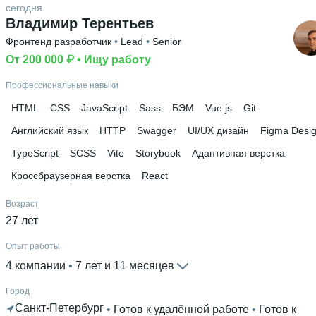
сегодня
Владимир Терентьев
Фронтенд разработчик
 • 
Lead
 • 
Senior
От 200 000 ₽
 • 
Ищу работу
Профессиональные навыки
HTML
CSS
JavaScript
Sass
БЭМ
Vue.js
Git
Английский язык
HTTP
Swagger
UI/UX дизайн
Figma Desi
TypeScript
SCSS
Vite
Storybook
Адаптивная верстка
Кроссбраузерная верстка
React
Возраст
27 лет
Опыт работы
4 компании
 • 
7 лет и 11 месяцев
Город
Санкт-Петербург
 • 
Готов к удалённой работе
 • 
Готов к