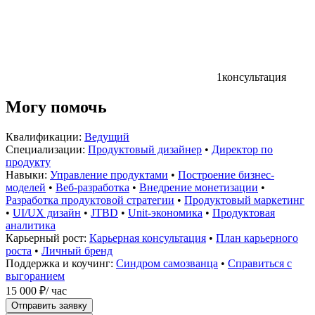
1
консультация
Могу помочь
Квалификации:
Ведущий
Специализации:
Продуктовый дизайнер
•
Директор по
продукту
Навыки:
Управление продуктами
•
Построение бизнес-
моделей
•
Веб-разработка
•
Внедрение монетизации
•
Разработка продуктовой стратегии
•
Продуктовый маркетинг
•
UI/UX дизайн
•
JTBD
•
Unit-экономика
•
Продуктовая
аналитика
Карьерный рост:
Карьерная консультация
•
План карьерного
роста
•
Личный бренд
Поддержка и коучинг:
Синдром самозванца
•
Справиться с
выгоранием
15 000 ₽
/ час
Отправить заявку