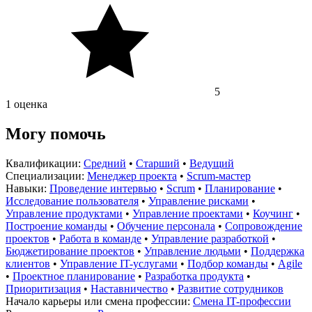
5
1 оценка
Могу помочь
Квалификации:
Средний
•
Старший
•
Ведущий
Специализации:
Менеджер проекта
•
Scrum-мастер
Навыки:
Проведение интервью
•
Scrum
•
Планирование
•
Исследование пользователя
•
Управление рисками
•
Управление продуктами
•
Управление проектами
•
Коучинг
•
Построение команды
•
Обучение персонала
•
Сопровождение
проектов
•
Работа в команде
•
Управление разработкой
•
Бюджетирование проектов
•
Управление людьми
•
Поддержка
клиентов
•
Управление IT-услугами
•
Подбор команды
•
Agile
•
Проектное планирование
•
Разработка продукта
•
Приоритизация
•
Наставничество
•
Развитие сотрудников
Начало карьеры или смена профессии:
Смена IT-профессии