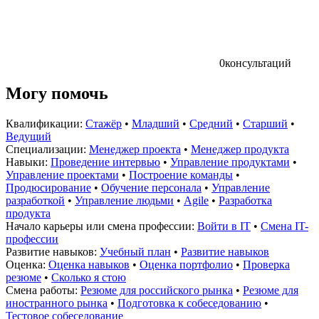
0
консультаций
Могу помочь
Квалификации:
Стажёр
•
Младший
•
Средний
•
Старший
•
Ведущий
Специализации:
Менеджер проекта
•
Менеджер продукта
Навыки:
Проведение интервью
•
Управление продуктами
•
Управление проектами
•
Построение команды
•
Продюсирование
•
Обучение персонала
•
Управление
разработкой
•
Управление людьми
•
Agile
•
Разработка
продукта
Начало карьеры или смена профессии:
Войти в IT
•
Смена IT-
профессии
Развитие навыков:
Учебный план
•
Развитие навыков
Оценка:
Оценка навыков
•
Оценка портфолио
•
Проверка
резюме
•
Сколько я стою
Смена работы:
Резюме для российского рынка
•
Резюме для
иностранного рынка
•
Подготовка к собеседованию
•
Тестовое собеседование