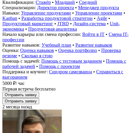
Квалификации:
Стажёр
•
Младший
•
Средний
Специализации:
Директор проекта
•
Менеджер продукта
Навыки:
Управление продуктами
•
Управление проектами
•
Kanban
•
Разработка продуктовой стратегии
•
Agile
•
Продуктовый маркетинг
•
JTBD
•
Дизайн-система
•
Unit-
экономика
•
Продуктовая аналитика
Начало карьеры или смена профессии:
Войти в IT
•
Смена IT-
профессии
Развитие навыков:
Учебный план
•
Развитие навыков
Оценка:
Оценка навыков
•
Оценка портфолио
•
Проверка
резюме
•
Сколько я стою
Помощь с задачей:
Помощь с тестовым заданием
•
Помощь с
рабочей задачей
•
Помощь с проектом
Поддержка и коучинг:
Синдром самозванца
•
Справиться с
выгоранием
5000 ₽
/ час
Первая встреча бесплатно
Отправить заявку
Отправить заявку
2 месяца назад