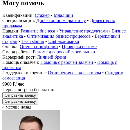
Могу помочь
Квалификации:
Стажёр
•
Младший
Специализации:
Директор по маркетингу
•
Директор по
продажам
Навыки:
Развитие бизнеса
•
Управление продуктами
•
Бизнес
аналитика
•
Оптимизация бизнес-процессов
•
Бережливый
стартап
•
Lean startup
•
Unit-экономика
Оценка:
Оценка портфолио
•
Проверка резюме
Смена работы:
Резюме для российского рынка
Карьерный рост:
Личный бренд
Помощь с задачей:
Помощь с рабочей задачей
•
Помощь с
проектом
Поддержка и коучинг:
Отношения с коллективом
•
Синдром
самозванца
9900 ₽
/ час
Первая встреча бесплатно
Отправить заявку
Отправить заявку
4 месяца назад