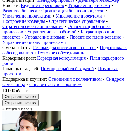
Специализации:
Менеджер проекта
•
Деливери-менеджер
Навыки:
Ведение переговоров
•
Управление рисками
•
Развитие бизнеса
•
Организация бизнес-процессов
•
Управление продуктами
•
Управление проектами
•
Построение команды
•
Стратегическое управление
•
Стратегическое планирование
•
Оптимизация бизнес-
процессов
•
Управление разработкой
•
Бюджетирование
проектов
•
Управление людьми
•
Проектное планирование
•
Управление бизнес-процессами
Смена работы:
Резюме для российского рынка
•
Подготовка к
собеседованию
•
Тестовое собеседование
Карьерный рост:
Карьерная консультация
•
План карьерного
роста
Помощь с задачей:
Помощь с рабочей задачей
•
Помощь с
проектом
Поддержка и коучинг:
Отношения с коллективом
•
Синдром
самозванца
•
Справиться с выгоранием
10 000 ₽
/ час
Отправить заявку
Отправить заявку
2 недели назад