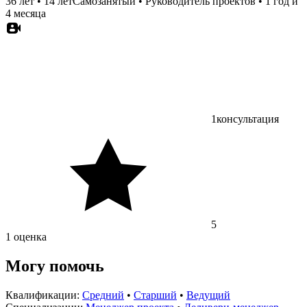
36 лет
•
14 лет
Самозанятый
•
Руководитель проектов
•
1 год и
4 месяца
1
консультация
5
1 оценка
Могу помочь
Квалификации:
Средний
•
Старший
•
Ведущий