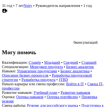
31 год
•
7 лет
Neiry
•
Руководитель направления
•
1 год
0
консультаций
Могу помочь
Квалификации:
Стажёр
•
Младший
•
Средний
•
Старший
Специализации:
Менеджер продукта
•
Бизнес-аналитик
Навыки:
Управление продуктами
•
Бизнес аналитика
•
Описание бизнес-процессов
•
Разработка продуктовой
стратегии
•
Разработка продукта
•
JTBD
Начало карьеры или смена профессии:
Войти в IT
•
Смена IT-
профессии
Развитие навыков:
Учебный план
•
Развитие навыков
Оценка:
Оценка навыков
•
Оценка портфолио
•
Проверка
резюме
Смена работы:
Резюме для российского рынка
•
Подготовка к