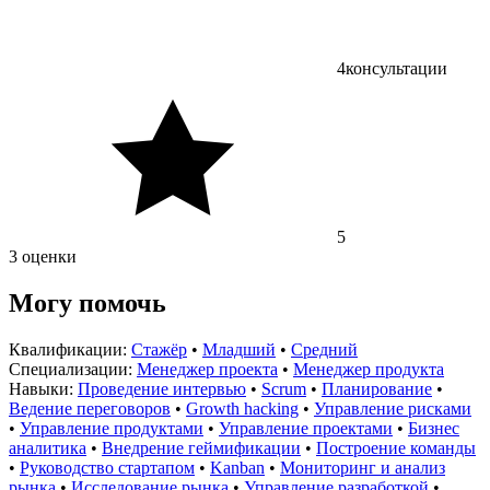
4
консультации
5
3 оценки
Могу помочь
Квалификации:
Стажёр
•
Младший
•
Средний
Специализации:
Менеджер проекта
•
Менеджер продукта
Навыки:
Проведение интервью
•
Scrum
•
Планирование
•
Ведение переговоров
•
Growth hacking
•
Управление рисками
•
Управление продуктами
•
Управление проектами
•
Бизнес
аналитика
•
Внедрение геймификации
•
Построение команды
•
Руководство стартапом
•
Kanban
•
Мониторинг и анализ
рынка
•
Исследование рынка
•
Управление разработкой
•