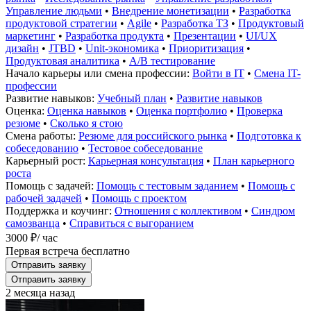
Управление людьми
•
Внедрение монетизации
•
Разработка
продуктовой стратегии
•
Agile
•
Разработка ТЗ
•
Продуктовый
маркетинг
•
Разработка продукта
•
Презентации
•
UI/UX
дизайн
•
JTBD
•
Unit-экономика
•
Приоритизация
•
Продуктовая аналитика
•
A/B тестирование
Начало карьеры или смена профессии:
Войти в IT
•
Смена IT-
профессии
Развитие навыков:
Учебный план
•
Развитие навыков
Оценка:
Оценка навыков
•
Оценка портфолио
•
Проверка
резюме
•
Сколько я стою
Смена работы:
Резюме для российского рынка
•
Подготовка к
собеседованию
•
Тестовое собеседование
Карьерный рост:
Карьерная консультация
•
План карьерного
роста
Помощь с задачей:
Помощь с тестовым заданием
•
Помощь с
рабочей задачей
•
Помощь с проектом
Поддержка и коучинг:
Отношения с коллективом
•
Синдром
самозванца
•
Справиться с выгоранием
3000 ₽
/ час
Первая встреча бесплатно
Отправить заявку
Отправить заявку
2 месяца назад