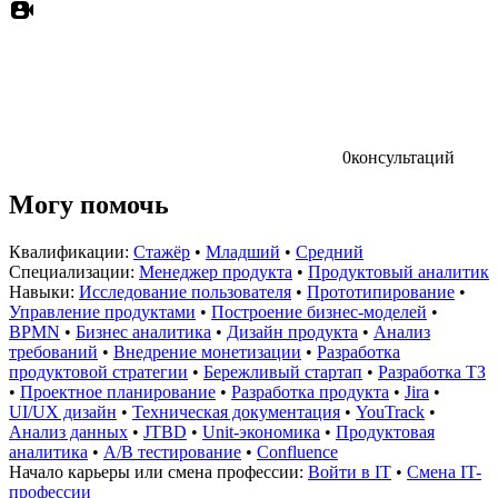
0
консультаций
Могу помочь
Квалификации:
Стажёр
•
Младший
•
Средний
Специализации:
Менеджер продукта
•
Продуктовый аналитик
Навыки:
Исследование пользователя
•
Прототипирование
•
Управление продуктами
•
Построение бизнес-моделей
•
BPMN
•
Бизнес аналитика
•
Дизайн продукта
•
Анализ
требований
•
Внедрение монетизации
•
Разработка
продуктовой стратегии
•
Бережливый стартап
•
Разработка ТЗ
•
Проектное планирование
•
Разработка продукта
•
Jira
•
UI/UX дизайн
•
Техническая документация
•
YouTrack
•
Анализ данных
•
JTBD
•
Unit-экономика
•
Продуктовая
аналитика
•
A/B тестирование
•
Confluence
Начало карьеры или смена профессии:
Войти в IT
•
Смена IT-
профессии