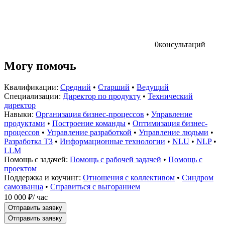
0
консультаций
Могу помочь
Квалификации:
Средний
•
Старший
•
Ведущий
Специализации:
Директор по продукту
•
Технический
директор
Навыки:
Организация бизнес-процессов
•
Управление
продуктами
•
Построение команды
•
Оптимизация бизнес-
процессов
•
Управление разработкой
•
Управление людьми
•
Разработка ТЗ
•
Информационные технологии
•
NLU
•
NLP
•
LLM
Помощь с задачей:
Помощь с рабочей задачей
•
Помощь с
проектом
Поддержка и коучинг:
Отношения с коллективом
•
Синдром
самозванца
•
Справиться с выгоранием
10 000 ₽
/ час
Отправить заявку
Отправить заявку