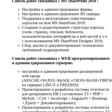
Список работ связанных с MS SharePoint 2010 :
Настройка и администрирование фермы;
Настройка и администрирование IIS сервера;
Поддержка и актуализация существующих
порталов на базе MS SharePoint 2010;
Cоздание и редактирование структуры портала,
узлов, страниц, списков, библиотек,
пользовательских интерфейсов и веб-частей в т.ч.
с использованием MS SharePoint Designer 2010;
Сбор, анализ и документирование технических
требований подразделения;
Список работ связанных с WEB-программированием
и администрированием серверов:
настройка и администрирование расширенной
web-среды
(APACHE+NGINX+MySQL+CRON+BASH+FIREW
на серверах LINUX и FREEBSD;
Проектирование и разработка системы отчетности
для департамента HR ( составление ТЗ + PHP +
MySQL + CSS + JavaScript + AngularJS + Bootstrap
+ jQuery + Документирование);
Проектирование и разработка системы отчетности
для телефонии на базе PDS Avaya ( составление ТЗ