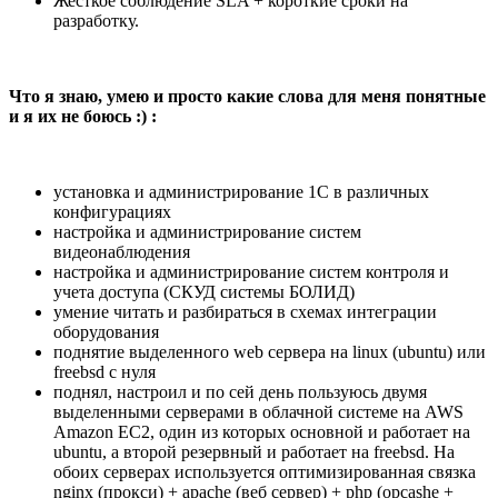
Жесткое соблюдение SLA + короткие сроки на
разработку.
Что я знаю, умею и просто какие слова для меня понятные
и я их не боюсь :) :
установка и администрирование 1C в различных
конфигурациях
настройка и администрирование систем
видеонаблюдения
настройка и администрирование систем контроля и
учета доступа (СКУД системы БОЛИД)
умение читать и разбираться в схемах интеграции
оборудования
поднятие выделенного web сервера на linux (ubuntu) или
freebsd с нуля
поднял, настроил и по сей день пользуюсь двумя
выделенными серверами в облачной системе на AWS
Amazon EC2, один из которых основной и работает на
ubuntu, а второй резервный и работает на freebsd. На
обоих серверах используется оптимизированная связка
nginx (прокси) + apache (веб сервер) + php (opcashe +