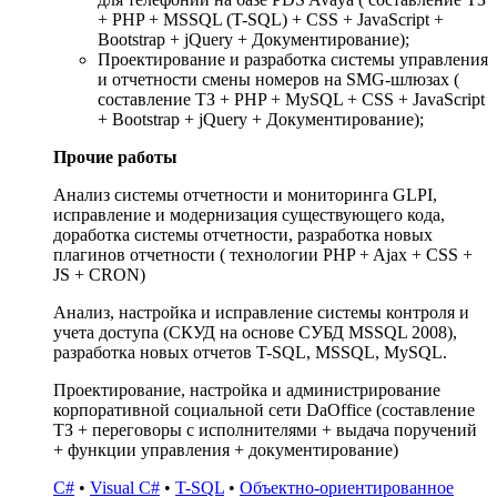
+ PHP + MSSQL (T-SQL) + CSS + JavaScript +
Bootstrap + jQuery + Документирование);
Проектирование и разработка системы управления
и отчетности смены номеров на SMG-шлюзах (
составление ТЗ + PHP + MySQL + CSS + JavaScript
+ Bootstrap + jQuery + Документирование);
Прочие работы
Анализ системы отчетности и мониторинга GLPI,
исправление и модернизация существующего кода,
доработка системы отчетности, разработка новых
плагинов отчетности ( технологии PHP + Ajax + CSS +
JS + CRON)
Анализ, настройка и исправление системы контроля и
учета доступа (СКУД на основе СУБД MSSQL 2008),
разработка новых отчетов T-SQL, MSSQL, MySQL.
Проектирование, настройка и администрирование
корпоративной социальной сети DaOffice (составление
ТЗ + переговоры с исполнителями + выдача поручений
+ функции управления + документирование)
C#
•
Visual C#
•
T-SQL
•
Объектно-ориентированное