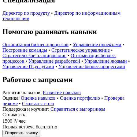
Специализация
Директор по продукту
•
Директор по информационным
технологиям
Помогаю развивать навыки
Организация бизнес-процессов
•
Управление проектами
•
Построение команды
•
Стратегическое управление
•
Стратегическое планирование
•
Оптимизация бизнес-
процессов
•
Управление разработкой
•
Управление людьми
•
Управление IT-услугами
•
Управление бизнес-процессами
Работаю с запросами
Развитие навыков:
Развитие навыков
Оценка:
Оценка навыков
•
Оценка портфолио
•
Проверка
резюме
•
Сколько я стою
Поддержка и коучинг:
Справиться с выгоранием
Стоимость
1500 ₽
/ час
Первая встреча бесплатно
Отправить заявку