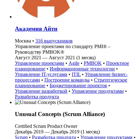
Академия Айти
Москва
•
316 выпускников
Управление проектами по стандарту PMI® –
Руководству PMBOK®
Август 2021 — Август 2021 (1 месяц)
Управление проектами
•
Agile
•
PMBOK
•
Проектное
планирование
•
Информационные технологии
•
Управление IT-услугами
•
ITIL
•
Управление бизнес-
процессами
•
Построение команды
•
Стратегическое
планирование
•
Бюджетирование проектов
•
Управление разработкой
•
Управление продуктами
•
Разработка продукта
Unusual Concepts (Scrum Alliance)
Certified Scrum Product Owner
Декабрь 2019 — Декабрь 2019 (1 месяц)
Scrum
•
Разработка продукта
•
Управление продуктами
•