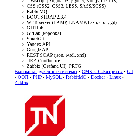
Javascript (AngularJS, jQuery, Vue.js, clear JS)
CSS (CSS2, CSS3, LESS, SASS/SCSS)
RabbitMQ
BOOTSTRAP 2,3,4
WEB-server (LAMP, LNAMP, bash, cron, git)
GITHub
GitLab (коробка)
SmartGit
Yandex API
Google API
REST SOAP (json, wsdl, xml)
JIRA Confluence
Zabbix (Grafana UI), PRTG
Высоконагруженные системы
•
CMS «1С-Битрикс»
•
Git
•
ООП
•
PHP
•
MySQL
•
RabbitMQ
•
Docker
•
Linux
•
Zabbix