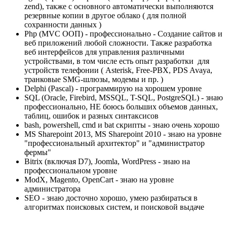
zend), также с основного автоматически выполняются
резервные копии в другое облако ( для полной
сохранности данных )
Php (MVC ООП) - профессионально - Создание сайтов и
веб приложений любой сложности. Также разработка
веб интерфейсов для управления различными
устройствами, в том числе есть опыт разработки для
устройств телефонии ( Asterisk, Free-PBX, PDS Avaya,
транковые SMG-шлюзы, модемы и пр. )
Delphi (Pascal) - программирую на хорошем уровне
SQL (Oracle, Firebird, MSSQL, T-SQL, PostgreSQL) - знаю
профессионально, НЕ боюсь больших объемов данных,
таблиц, ошибок и разных синтаксисов
bash, powershell, cmd и bat скрипты - знаю очень хорошо
MS Sharepoint 2013, MS Sharepoint 2010 - знаю на уровне
"профессиональный архитектор" и "администратор
фермы"
Bitrix (включая D7), Joomla, WordPress - знаю на
профессиональном уровне
ModX, Magento, OpenCart - знаю на уровне
администратора
SEO - знаю досточно хорошо, умею разбираться в
алгоритмах поисковых систем, и поисковой выдаче