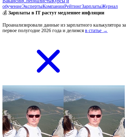
Вакансии
Специалисты
Курсы и
обучение
Эксперты
Компании
Рейтинг
Зарплаты
Журнал
💰
Зарплаты в IT растут медленнее инфляции
Проанализировали данные из зарплатного калькулятора за
первое полугодие 2026 года и делимся
в статье →