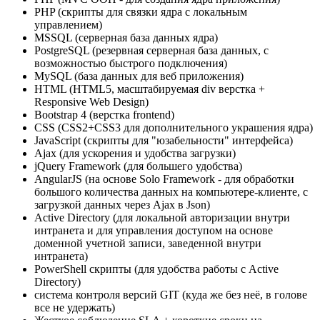
PHP (скрипты для связки ядра с локальным
управлением)
MSSQL (серверная база данных ядра)
PostgreSQL (резервная серверная база данных, с
возможностью быстрого подключения)
MySQL (база данных для веб приложения)
HTML (HTML5, масштабируемая div верстка +
Responsive Web Design)
Bootstrap 4 (верстка frontend)
CSS (CSS2+CSS3 для дополнительного украшения ядра)
JavaScript (скрипты для "юзабельности" интерфейса)
Ajax (для ускорения и удобства загрузки)
jQuery Framework (для большего удобства)
AngularJS (на основе Solo Framework - для обработки
большого количества данных на компьютере-клиенте, с
загрузкой данных через Ajax в Json)
Active Directory (для локальной авторизации внутри
интранета и для управления доступом на основе
доменной учетной записи, заведенной внутри
интранета)
PowerShell скрипты (для удобства работы с Active
Directory)
система контроля версий GIT (куда же без неё, в голове
все не удержать)