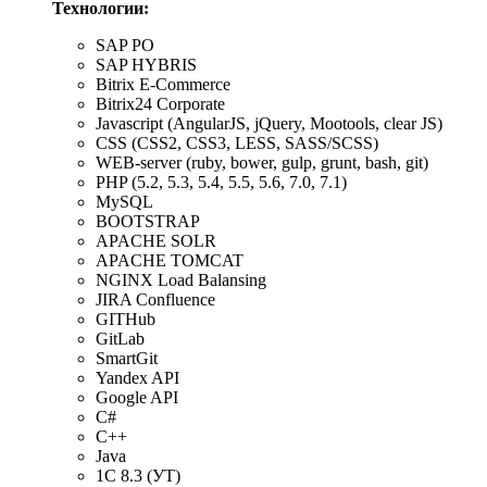
Технологии:
SAP PO
SAP HYBRIS
Bitrix E-Commerce
Bitrix24 Corporate
Javascript (AngularJS, jQuery, Mootools, clear JS)
CSS (CSS2, CSS3, LESS, SASS/SCSS)
WEB-server (ruby, bower, gulp, grunt, bash, git)
PHP (5.2, 5.3, 5.4, 5.5, 5.6, 7.0, 7.1)
MySQL
BOOTSTRAP
APACHE SOLR
APACHE TOMCAT
NGINX Load Balansing
JIRA Confluence
GITHub
GitLab
SmartGit
Yandex API
Google API
С#
C++
Java
1C 8.3 (УТ)