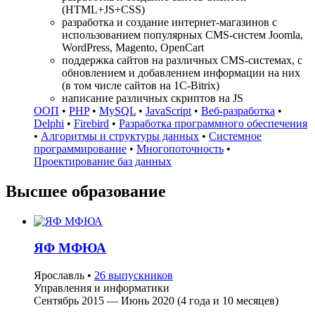
(HTML+JS+CSS)
разработка и создание интернет-магазинов с
использованием популярных CMS-систем Joomla,
WordPress, Magento, OpenCart
поддержка сайтов на различных CMS-системах, с
обновлением и добавлением информации на них
(в том числе сайтов на 1C-Bitrix)
написание различных скриптов на JS
ООП
•
PHP
•
MySQL
•
JavaScript
•
Веб-разработка
•
Delphi
•
Firebird
•
Разработка программного обеспечения
•
Алгоритмы и структуры данных
•
Системное
программирование
•
Многопоточность
•
Проектирование баз данных
Высшее образование
ЯФ МФЮА
Ярославль
•
26 выпускников
Управления и информатики
Сентябрь 2015 — Июнь 2020 (4 года и 10 месяцев)