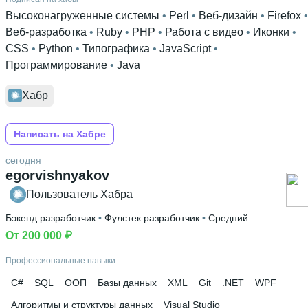
Высоконагруженные системы
 • 
Perl
 • 
Веб-дизайн
 • 
Firefox
Веб-разработка
 • 
Ruby
 • 
PHP
 • 
Работа с видео
 • 
Иконки
 • 
CSS
 • 
Python
 • 
Типографика
 • 
JavaScript
 • 
Программирование
 • 
Java
Хабр
Написать на Хабре
сегодня
egorvishnyakov
Пользователь Хабра
Бэкенд разработчик
 • 
Фулстек разработчик
 • 
Средний
От 200 000 ₽
Профессиональные навыки
C#
SQL
ООП
Базы данных
XML
Git
.NET
WPF
Алгоритмы и структуры данных
Visual Studio