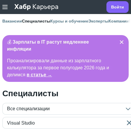
Войти
Вакансии
Специалисты
Курсы и обучение
Эксперты
Компании
💰
Зарплаты в IT растут медленнее
инфляции
Проанализировали данные из зарплатного
калькулятора за первое полугодие 2026 года и
делимся
в статье →
Специалисты
Все специализации
Visual Studio