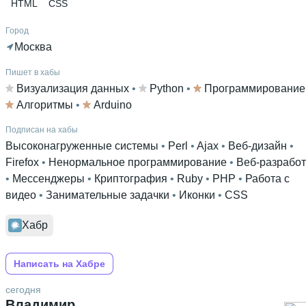
HTML
CSS
Город
Москва
Пишет в хабы
Визуализация данных
 • 
Python
 • 
Программирование
Алгоритмы
 • 
Arduino
Подписан на хабы
Высоконагруженные системы
 • 
Perl
 • 
Ajax
 • 
Веб-дизайн
 • 
Firefox
 • 
Ненормальное программирование
 • 
Веб-разработ
• 
Мессенджеры
 • 
Криптография
 • 
Ruby
 • 
PHP
 • 
Работа с
видео
 • 
Занимательные задачки
 • 
Иконки
 • 
CSS
Хабр
Написать на Хабре
сегодня
Владимир