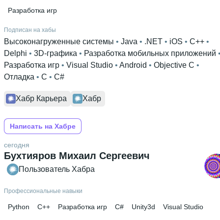
Разработка игр
Подписан на хабы
Высоконагруженные системы
 • 
Java
 • 
.NET
 • 
iOS
 • 
C++
 • 
Delphi
 • 
3D-графика
 • 
Разработка мобильных приложений
Разработка игр
 • 
Visual Studio
 • 
Android
 • 
Objective C
 • 
Отладка
 • 
C
 • 
C#
Хабр Карьера
Хабр
Написать на Хабре
сегодня
Бухтияров Михаил Сергеевич
Пользователь Хабра
Профессиональные навыки
Python
C++
Разработка игр
C#
Unity3d
Visual Studio