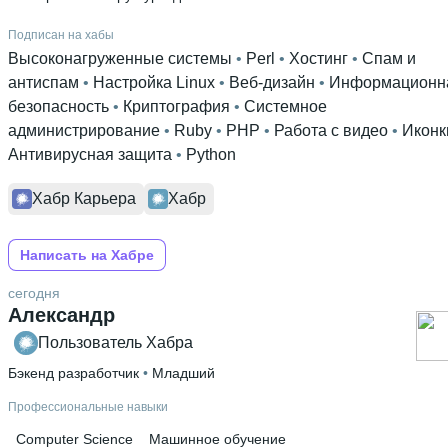
Подписан на хабы
Высоконагруженные системы
 • 
Perl
 • 
Хостинг
 • 
Спам и
антиспам
 • 
Настройка Linux
 • 
Веб-дизайн
 • 
Информационн
безопасность
 • 
Криптография
 • 
Системное
администрирование
 • 
Ruby
 • 
PHP
 • 
Работа с видео
 • 
Иконк
Антивирусная защита
 • 
Python
Хабр Карьера
Хабр
Написать на Хабре
сегодня
Александр
Пользователь Хабра
Бэкенд разработчик
 • 
Младший
Профессиональные навыки
Computer Science
Машинное обучение