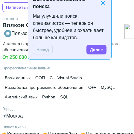
поиска
Написать на Хабре
Мы улучшили поиск
сегодня
специалистов — теперь он
Волков Сергей
быстрее, удобнее и охватывает
Пользователь Хабра
больше кандидатов.
Инженер встраиваемых систем
 • 
Архитектор программного
обеспечения
 • 
Ведущий
Назад
Далее
От 250 000 ₽
Профессиональные навыки
Базы данных
ООП
C
Visual Studio
Разработка программного обеспечения
C++
MySQL
Английский язык
Python
SQL
Город
Москва
Пишет в хабы