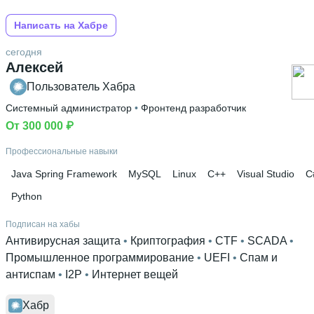
Написать на Хабре
сегодня
Алексей
Пользователь Хабра
Системный администратор
 • 
Фронтенд разработчик
От 300 000 ₽
Профессиональные навыки
Java Spring Framework
MySQL
Linux
C++
Visual Studio
C
Python
Подписан на хабы
Антивирусная защита
 • 
Криптография
 • 
CTF
 • 
SCADA
 • 
Промышленное программирование
 • 
UEFI
 • 
Спам и
антиспам
 • 
I2P
 • 
Интернет вещей
Хабр