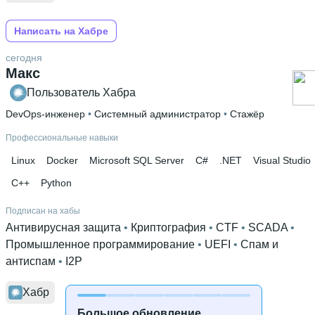
Написать на Хабре
сегодня
Макс
Пользователь Хабра
DevOps-инженер
 • 
Системный администратор
 • 
Стажёр
Профессиональные навыки
Linux
Docker
Microsoft SQL Server
C#
.NET
Visual Studio
C++
Python
Подписан на хабы
Антивирусная защита
 • 
Криптография
 • 
CTF
 • 
SCADA
 • 
Промышленное программирование
 • 
UEFI
 • 
Спам и
антиспам
 • 
I2P
Хабр
Большое обновление