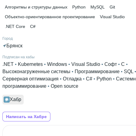
Алгоритмы и структуры данных
Python
MySQL
Git
Объектно-ориентированное проектирование
Visual Studio
.NET Core
C#
Город
Брянск
Подписан на хабы
.NET
 • 
Kubernetes
 • 
Windows
 • 
Visual Studio
 • 
Софт
 • 
C
 • 
Высоконагруженные системы
 • 
Программирование
 • 
SQL
Серверная оптимизация
 • 
Отладка
 • 
C#
 • 
Python
 • 
Системн
программирование
 • 
Open source
Хабр
Написать на Хабре