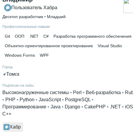
Пользователь Хабра
Десктоп разработчик
 • 
Младший
Профессиональные навыки
Git
ООП
.NET
C#
Разработка программного обеспечения
Объектно-ориентированное проектирование
Visual Studio
Windows Forms
WPF
Город
Томск
Подписан на хабы
Высоконагруженные системы
 • 
Perl
 • 
Веб-разработка
 • 
Ru
• 
PHP
 • 
Python
 • 
JavaScript
 • 
PostgreSQL
 • 
Программирование
 • 
Java
 • 
Django
 • 
CakePHP
 • 
.NET
 • 
iOS
C++
Хабр