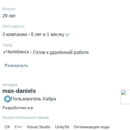
Возраст
29 лет
Опыт работы
3 компании
 • 
6 лет и 1 месяц
Город
Челябинск
 • 
Готов к удалённой работе
Знание языков
Развернуть
Английский В2
 • 
Русский родной язык
Высшее образование
сегодня
ЮУрГУ
 • 
Международный
 • 
3 года и 10 месяцев
max-daniels
Дополнительное образование
Пользователь Хабра
ООО "АСКОН-Интеграционные решения"
 • 
ЮУрГУ
 • 
Разработчик игр
SkillFactory
Профессиональные навыки
C#
C++
Visual Studio
Unity3d
Оптимизация кода