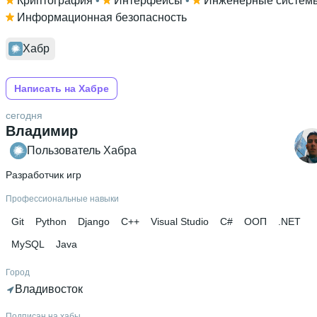
Криптография
 • 
Интерфейсы
 • 
Инженерные систем
Информационная безопасность
Хабр
Написать на Хабре
сегодня
Владимир
Пользователь Хабра
Разработчик игр
Профессиональные навыки
Git
Python
Django
C++
Visual Studio
C#
ООП
.NET
MySQL
Java
Город
Владивосток
Подписан на хабы