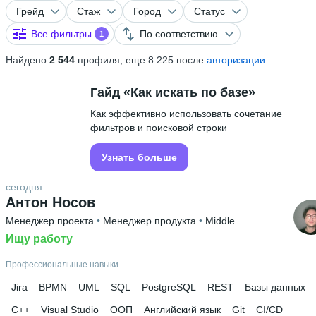
Грейд
Стаж
Город
Статус
Все фильтры
По соответствию
1
Найдено
2 544
профиля, еще 8 225 после
авторизации
Гайд «Как искать по базе»
Как эффективно использовать сочетание
фильтров и поисковой строки
Узнать больше
сегодня
Антон Носов
Менеджер проекта
 • 
Менеджер продукта
 • 
Middle
Ищу работу
Профессиональные навыки
Jira
BPMN
UML
SQL
PostgreSQL
REST
Базы данных
C++
Visual Studio
ООП
Английский язык
Git
CI/CD