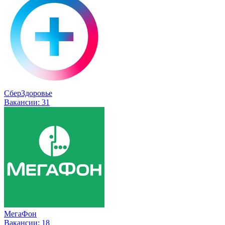
СберЗдоровье
Вакансии:
31
МегаФон
Вакансии:
18