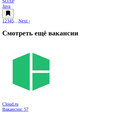
SOAP
Java
1
2
3
4
5
…
Next ›
Смотреть ещё вакансии
Cloud.ru
Вакансии:
57