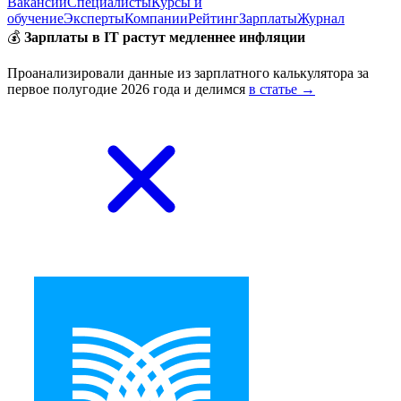
Вакансии
Специалисты
Курсы и
обучение
Эксперты
Компании
Рейтинг
Зарплаты
Журнал
💰
Зарплаты в IT растут медленнее инфляции
Проанализировали данные из зарплатного калькулятора за
первое полугодие 2026 года и делимся
в статье →