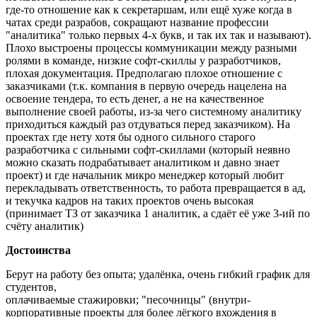
где-то отношение как к секретаршам, или ещё хуже когда в
чатах среди разрабов, сокращают название профессии
"аналитика" только первых 4-х букв, и так их так и называют).
Плохо выстроены процессы коммуникации между разными
ролями в команде, низкие софт-скиллы у разработчиков,
плохая документация. Предполагаю плохое отношение с
заказчиками (т.к. компания в первую очередь нацелена на
освоение тендера, то есть денег, а не на качественное
выполнение своей работы, из-за чего системному аналитику
приходиться каждый раз отдуваться перед заказчиком). На
проектах где нету хотя бы одного сильного старого
разработчика с сильными софт-скиллами (который неявно
можно сказать подрабатывает аналитиком и давно знает
проект) и где начальник микро менеджер который любит
перекладывать ответственность, то работа превращается в ад,
и текучка кадров на таких проектов очень высокая
(принимает ТЗ от заказчика 1 аналитик, а сдаёт её уже 3-ий по
счёту аналитик)
Достоинства
Берут на работу без опыта; удалёнка, очень гибкий график для
студентов,
оплачиваемые стажировки; "песочницы" (внутри-
корпоративные проекты для более лёгкого вхождения в