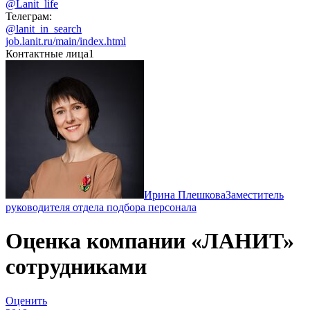
@Lanit_life
Телеграм:
@lanit_in_search
job.lanit.ru/main/index.html
Контактные лица
1
Ирина Плешкова
Заместитель
руководителя отдела подбора персонала
Оценка компании «ЛАНИТ»
сотрудниками
Оценить