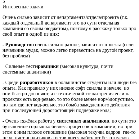
5
Интересные задачи
Очень сильно зависит от департамента/отдела/проекта (т.к.
каждый отдельный департамент это по сути отдельная
компания со своим бюджетом), поэтому я расскажу только про
свой опыт в одной из них:
-
Руководство
очень сильно разное, зависит от проекта (если
начальник мудак, можно легко перевестись на другой проект,
без проблем)
- Cильные
тестировщики
(высокая культура, почти
системные аналитики)
- Среди
разработчиков
в большинстве студенты или люди без
опыта. Как правило у них низкие софт скиллы в начале, но
они быстро догоняют, а с технической точки зрения если на
проектах есть код-ревью, то это более менее норм\допустимо,
но там где нет код-ревью, это бомба замедленного действия
при последующей дорогостоящей поддержке кода;
- Очень тяжёлая работа у
системных аналитиков
, по сути это
бутылочное горлышко бизнес-процессов в компании, но при
этом к ним плохое отношение (высокая текучка кадров, где-то
не хватает аналитиков а оставшиеся работают без отпусков,