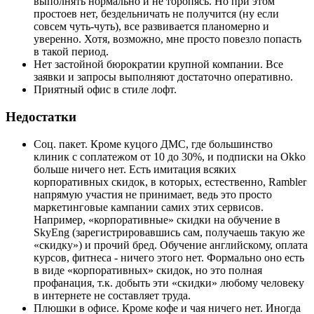
выполнять нормально и не торопясь. Но при этом
простоев нет, бездельничать не получится (ну если
совсем чуть-чуть), все развивается планомерно и
уверенно. Хотя, возможно, мне просто повезло попасть
в такой период.
Нет застойной бюрократии крупной компании. Все
заявки и запросы выполняют достаточно оперативно.
Приятный офис в стиле лофт.
Недостатки
Соц. пакет. Кроме куцого ДМС, где большинство
клиник с соплатежом от 10 до 30%, и подписки на Okko
больше ничего нет. Есть имитация всяких
корпоративных скидок, в которых, естественно, Rambler
напрямую участия не принимает, ведь это просто
маркетинговые кампании самих этих сервисов.
Например, «корпоративные» скидки на обучение в
SkyEng (зарегистрировавшись сам, получаешь такую же
«скидку») и прочий бред. Обучение английскому, оплата
курсов, фитнеса - ничего этого нет. Формально оно есть
в виде «корпоративных» скидок, но это полная
профанация, т.к. добыть эти «скидки» любому человеку
в интернете не составляет труда.
Плюшки в офисе. Кроме кофе и чая ничего нет. Иногда