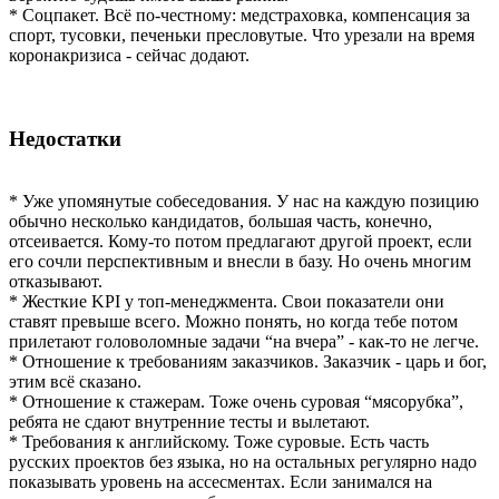
* Соцпакет. Всё по-честному: медстраховка, компенсация за
спорт, тусовки, печеньки пресловутые. Что урезали на время
коронакризиса - сейчас додают.
Недостатки
* Уже упомянутые собеседования. У нас на каждую позицию
обычно несколько кандидатов, большая часть, конечно,
отсеивается. Кому-то потом предлагают другой проект, если
его сочли перспективным и внесли в базу. Но очень многим
отказывают.
* Жесткие KPI у топ-менеджмента. Свои показатели они
ставят превыше всего. Можно понять, но когда тебе потом
прилетают головоломные задачи “на вчера” - как-то не легче.
* Отношение к требованиям заказчиков. Заказчик - царь и бог,
этим всё сказано.
* Отношение к стажерам. Тоже очень суровая “мясорубка”,
ребята не сдают внутренние тесты и вылетают.
* Требования к английскому. Тоже суровые. Есть часть
русских проектов без языка, но на остальных регулярно надо
показывать уровень на ассесментах. Если занимался на