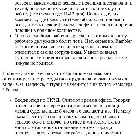
встречал максимально дешевые печеньки (всегда одни и
те же), но обычно их уже не остается к приходу на
работу (все съедают до 11-12 дня). Во всех других
компаниях, где бывал, это было абсолютной нормой
всегда иметь свежие фрукты, конфеты, печенье и прочие
плюшки в большом количестве.
Очень неудобные рабочие кресла, от которых к концу
рабочего дня ужасно болит попа. Нет, серьезно, Rambler,
закупите нормальные офисные кресла, зачем так
относится к своим сотрудникам. У многих видел
купленные и привезенные за свой счет кресла, это же
никуда не годится.
В общем, такое чувство, что компания максимально
оптимизирует все расходы на сотрудников, кроме прямых в
виде ФОТ. Надеюсь, ситуация изменится с выкупом Рамблера
Сбером.
Вход/выход по СКУД. Считают время в офисе. Говорят,
что если среднее время нахождения в день в конце
месяца будет меньше 8 часов, то сделают атата. Не могу
сказать, что это сильно плохо, слышал, что бывает
гораздо хуже и строже, но отнес к минусам, т.к. во
многих компаниях отношение к этому гораздо
проще, главное - результат работы, а не количество