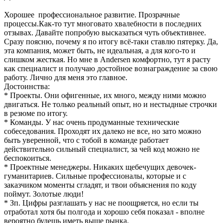
Хорошее профессиональное развитие. Прозрачные
процессы.Как-то тут многовато хвалебности в последних
отзывах. Давайте попробую высказаться чуть объективнее.
Сразу поясню, почему я по итогу всё-таки ставлю пятерку. Да,
эта компания, может быть, не идеальная, а для кого-то и
слишком жесткая. Но мне в Andersen комфортно, тут я расту
как специалист и получаю достойное вознаграждение за свою
работу. Лично для меня это главное.
Достоинства:
* Проекты. Они офигенные, их много, между ними можно
двигаться. Не только реальный опыт, но и нестыдные строчки
в резюме по итогу.
* Команды. У нас очень продуманные технические
собеседования. Проходят их далеко не все, но зато можно
быть уверенной, что с тобой в команде работает
действительно сильный специалист, за чей код можно не
беспокоиться.
* Проектные менеджеры. Никаких щебечущих девочек-
гуманитариев. Сильные профессионалы, которые и с
заказчиком моменты сгладят, и твои объяснения по коду
поймут. Золотые люди!
* Зп. Цифры разглашать у нас не поощряется, но если ты
отработал хотя бы полгода и хорошо себя показал - вполне
вероятно будешь иметь выше рынка.