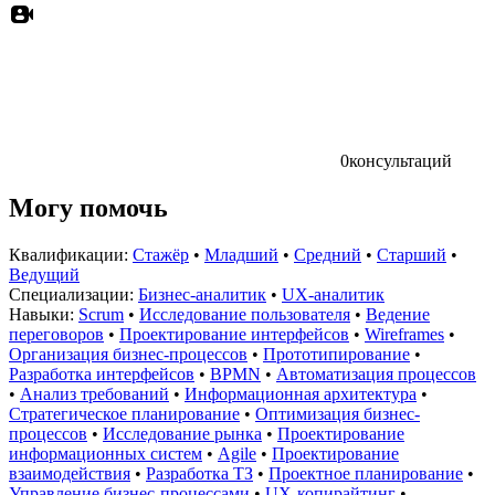
0
консультаций
Могу помочь
Квалификации:
Стажёр
•
Младший
•
Средний
•
Старший
•
Ведущий
Специализации:
Бизнес-аналитик
•
UX-аналитик
Навыки:
Scrum
•
Исследование пользователя
•
Ведение
переговоров
•
Проектирование интерфейсов
•
Wireframes
•
Организация бизнес-процессов
•
Прототипирование
•
Разработка интерфейсов
•
BPMN
•
Автоматизация процессов
•
Анализ требований
•
Информационная архитектура
•
Стратегическое планирование
•
Оптимизация бизнес-
процессов
•
Исследование рынка
•
Проектирование
информационных систем
•
Agile
•
Проектирование
взаимодействия
•
Разработка ТЗ
•
Проектное планирование
•
Управление бизнес-процессами
•
UX-копирайтинг
•