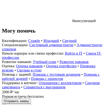
0
консультаций
Могу помочь
Квалификации:
Стажёр
•
Младший
•
Средний
Специализации:
Системный администратор
•
Администратор
серверов
Начало карьеры или смена профессии:
Войти в IT
•
Смена IT-
профессии
Развитие навыков:
Учебный план
•
Развитие навыков
Оценка:
Оценка навыков
•
Оценка портфолио
•
Проверка
резюме
•
Сколько я стою
Помощь с задачей:
Помощь с тестовым заданием
•
Помощь с
рабочей задачей
•
Помощь с проектом
Поддержка и коучинг:
Отношения с коллективом
•
Синдром
самозванца
•
Справиться с выгоранием
2000 ₽
/ час
Первая встреча бесплатно
Отправить заявку