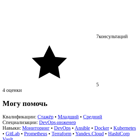
7
консультаций
5
4 оценки
Могу помочь
Квалификации:
Стажёр
•
Младший
•
Средний
Специализации:
DevOps-инженер
Навыки:
Мониторинг
•
DevOps
•
Ansible
•
Docker
•
Kubernetes
•
GitLab
•
Prometheus
•
Terraform
•
Yandex.Cloud
•
HashiCorp
Vault