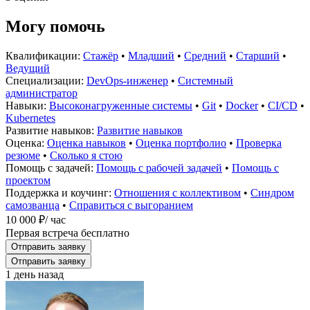
Могу помочь
Квалификации:
Стажёр
•
Младший
•
Средний
•
Старший
•
Ведущий
Специализации:
DevOps-инженер
•
Системный
администратор
Навыки:
Высоконагруженные системы
•
Git
•
Docker
•
CI/CD
•
Kubernetes
Развитие навыков:
Развитие навыков
Оценка:
Оценка навыков
•
Оценка портфолио
•
Проверка
резюме
•
Сколько я стою
Помощь с задачей:
Помощь с рабочей задачей
•
Помощь с
проектом
Поддержка и коучинг:
Отношения с коллективом
•
Синдром
самозванца
•
Справиться с выгоранием
10 000 ₽
/ час
Первая встреча бесплатно
Отправить заявку
Отправить заявку
1 день назад