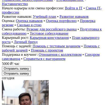
Наставничество
Начало карьеры или смена профессии:
Войти в IT
•
Смена IT-
профессии
Развитие навыков:
Учебный план
•
Развитие навыков
Оценка:
Оценка навыков
•
Оценка портфолио
•
Проверка
резюме
•
Сколько я стою
Смена работы:
Резюме для российского рынка
•
Подготовка к
собеседованию
•
Тестовое собеседование
Карьерный рост:
Карьерная консультация
•
План карьерного
роста
•
Личный бренд
Помощь с задачей:
Помощь с тестовым заданием
•
Помощь с
рабочей задачей
•
Помощь с проектом
Поддержка и коучинг:
Отношения с коллективом
•
Синдром
самозванца
•
Справиться с выгоранием
5000 ₽
/ час
Отправить заявку
Отправить заявку
сегодня