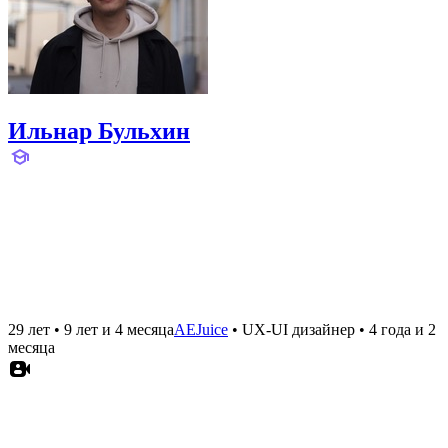
Ильнар Бульхин
29 лет
•
9 лет и 4 месяца
AEJuice
•
UX-UI дизайнер
•
4 года и 2
месяца