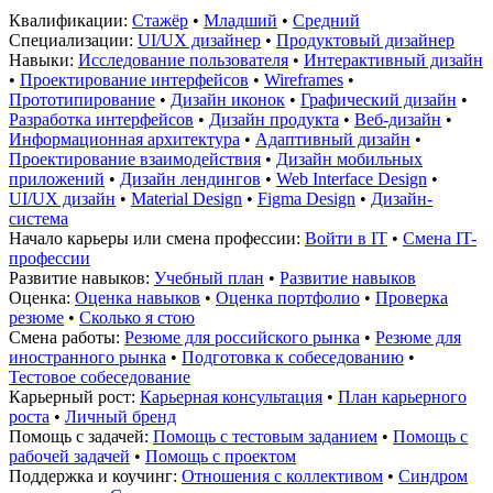
Квалификации:
Стажёр
•
Младший
•
Средний
Специализации:
UI/UX дизайнер
•
Продуктовый дизайнер
Навыки:
Исследование пользователя
•
Интерактивный дизайн
•
Проектирование интерфейсов
•
Wireframes
•
Прототипирование
•
Дизайн иконок
•
Графический дизайн
•
Разработка интерфейсов
•
Дизайн продукта
•
Веб-дизайн
•
Информационная архитектура
•
Адаптивный дизайн
•
Проектирование взаимодействия
•
Дизайн мобильных
приложений
•
Дизайн лендингов
•
Web Interface Design
•
UI/UX дизайн
•
Material Design
•
Figma Design
•
Дизайн-
система
Начало карьеры или смена профессии:
Войти в IT
•
Смена IT-
профессии
Развитие навыков:
Учебный план
•
Развитие навыков
Оценка:
Оценка навыков
•
Оценка портфолио
•
Проверка
резюме
•
Сколько я стою
Смена работы:
Резюме для российского рынка
•
Резюме для
иностранного рынка
•
Подготовка к собеседованию
•
Тестовое собеседование
Карьерный рост:
Карьерная консультация
•
План карьерного
роста
•
Личный бренд
Помощь с задачей:
Помощь с тестовым заданием
•
Помощь с
рабочей задачей
•
Помощь с проектом
Поддержка и коучинг:
Отношения с коллективом
•
Синдром