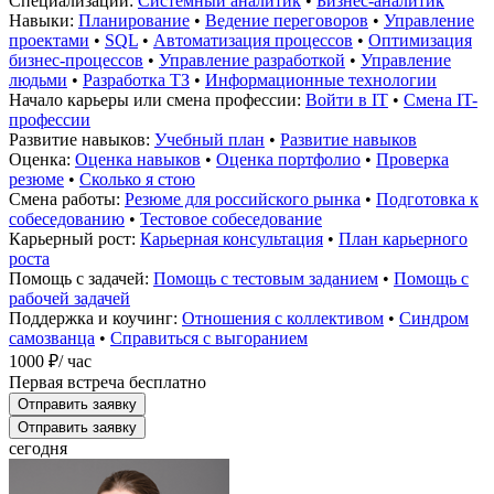
Специализации:
Системный аналитик
•
Бизнес-аналитик
Навыки:
Планирование
•
Ведение переговоров
•
Управление
проектами
•
SQL
•
Автоматизация процессов
•
Оптимизация
бизнес-процессов
•
Управление разработкой
•
Управление
людьми
•
Разработка ТЗ
•
Информационные технологии
Начало карьеры или смена профессии:
Войти в IT
•
Смена IT-
профессии
Развитие навыков:
Учебный план
•
Развитие навыков
Оценка:
Оценка навыков
•
Оценка портфолио
•
Проверка
резюме
•
Сколько я стою
Смена работы:
Резюме для российского рынка
•
Подготовка к
собеседованию
•
Тестовое собеседование
Карьерный рост:
Карьерная консультация
•
План карьерного
роста
Помощь с задачей:
Помощь с тестовым заданием
•
Помощь с
рабочей задачей
Поддержка и коучинг:
Отношения с коллективом
•
Синдром
самозванца
•
Справиться с выгоранием
1000 ₽
/ час
Первая встреча бесплатно
Отправить заявку
Отправить заявку
сегодня