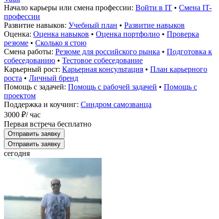
Начало карьеры или смена профессии:
Войти в IT
•
Смена IT-
профессии
Развитие навыков:
Учебный план
•
Развитие навыков
Оценка:
Оценка навыков
•
Оценка портфолио
•
Проверка
резюме
•
Сколько я стою
Смена работы:
Резюме для российского рынка
•
Подготовка к
собеседованию
•
Тестовое собеседование
Карьерный рост:
Карьерная консультация
•
План карьерного
роста
•
Личный бренд
Помощь с задачей:
Помощь с рабочей задачей
•
Помощь с
проектом
Поддержка и коучинг:
Синдром самозванца
3000 ₽
/ час
Первая встреча бесплатно
Отправить заявку
Отправить заявку
сегодня