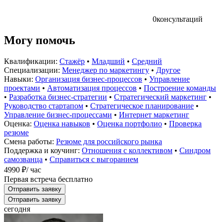
0
консультаций
Могу помочь
Квалификации:
Стажёр
•
Младший
•
Средний
Специализации:
Менеджер по маркетингу
•
Другое
Навыки:
Организация бизнес-процессов
•
Управление
проектами
•
Автоматизация процессов
•
Построение команды
•
Разработка бизнес-стратегии
•
Стратегический маркетинг
•
Руководство стартапом
•
Стратегическое планирование
•
Управление бизнес-процессами
•
Интернет маркетинг
Оценка:
Оценка навыков
•
Оценка портфолио
•
Проверка
резюме
Смена работы:
Резюме для российского рынка
Поддержка и коучинг:
Отношения с коллективом
•
Синдром
самозванца
•
Справиться с выгоранием
4990 ₽
/ час
Первая встреча бесплатно
Отправить заявку
Отправить заявку
сегодня