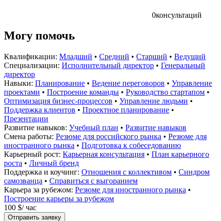
0
консультаций
Могу помочь
Квалификации:
Младший
•
Средний
•
Старший
•
Ведущий
Специализации:
Исполнительный директор
•
Генеральный
директор
Навыки:
Планирование
•
Ведение переговоров
•
Управление
проектами
•
Построение команды
•
Руководство стартапом
•
Оптимизация бизнес-процессов
•
Управление людьми
•
Поддержка клиентов
•
Проектное планирование
•
Презентации
Развитие навыков:
Учебный план
•
Развитие навыков
Смена работы:
Резюме для российского рынка
•
Резюме для
иностранного рынка
•
Подготовка к собеседованию
Карьерный рост:
Карьерная консультация
•
План карьерного
роста
•
Личный бренд
Поддержка и коучинг:
Отношения с коллективом
•
Синдром
самозванца
•
Справиться с выгоранием
Карьера за рубежом:
Резюме для иностранного рынка
•
Построение карьеры за рубежом
100 $
/ час
Отправить заявку