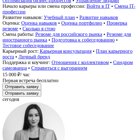
Оптимизация бизнес-процессов
•
Управление людьми
Начало карьеры или смена профессии:
Войти в IT
•
Смена IT-
профессии
Развитие навыков:
Учебный план
•
Развитие навыков
Оценка:
Оценка навыков
•
Оценка портфолио
•
Проверка
резюме
•
Сколько я стою
Смена работы:
Резюме для российского рынка
•
Резюме для
иностранного рынка
•
Подготовка к собеседованию
•
Тестовое собеседование
Карьерный рост:
Карьерная консультация
•
План карьерного
роста
•
Личный бренд
Поддержка и коучинг:
Отношения с коллективом
•
Синдром
самозванца
•
Справиться с выгоранием
15 000 ₽
/ час
Первая встреча бесплатно
Отправить заявку
Отправить заявку
сегодня