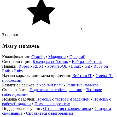
5
3 оценки
Могу помочь
Квалификации:
Стажёр
•
Младший
•
Средний
Специализации:
Бэкенд разработчик
•
Веб-разработчик
Навыки:
RSpec
•
REST
•
PostgreSQL
•
Linux
•
Git
•
Ruby on
Rails
•
Ruby
Начало карьеры или смена профессии:
Войти в IT
•
Смена IT-
профессии
Развитие навыков:
Учебный план
•
Развитие навыков
Смена работы:
Подготовка к собеседованию
•
Тестовое
собеседование
Помощь с задачей:
Помощь с тестовым заданием
•
Помощь с
рабочей задачей
•
Помощь с проектом
Поддержка и коучинг:
Отношения с коллективом
•
Синдром
самозванца
•
Справиться с выгоранием