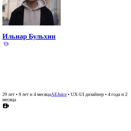
Ильнар Бульхин
29 лет
•
9 лет и 4 месяца
AEJuice
•
UX-UI дизайнер
•
4 года и 2
месяца