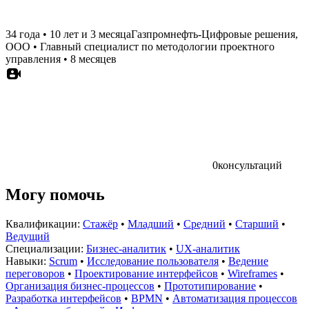
34 года
•
10 лет и 3 месяца
Газпромнефть-Цифровые решения,
ООО
•
Главный специалист по методологии проектного
управления
•
8 месяцев
0
консультаций
Могу помочь
Квалификации:
Стажёр
•
Младший
•
Средний
•
Старший
•
Ведущий
Специализации:
Бизнес-аналитик
•
UX-аналитик
Навыки:
Scrum
•
Исследование пользователя
•
Ведение
переговоров
•
Проектирование интерфейсов
•
Wireframes
•
Организация бизнес-процессов
•
Прототипирование
•
Разработка интерфейсов
•
BPMN
•
Автоматизация процессов