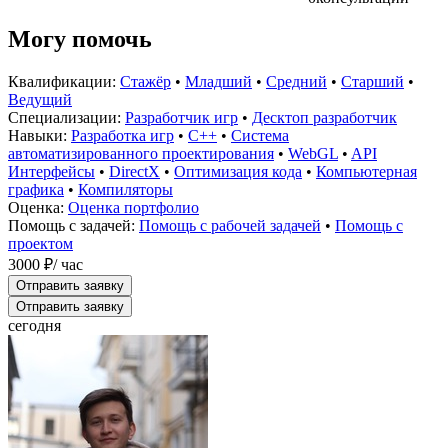
Могу помочь
Квалификации:
Стажёр
•
Младший
•
Средний
•
Старший
•
Ведущий
Специализации:
Разработчик игр
•
Десктоп разработчик
Навыки:
Разработка игр
•
C++
•
Система
автоматизированного проектирования
•
WebGL
•
API
Интерфейсы
•
DirectX
•
Оптимизация кода
•
Компьютерная
графика
•
Компиляторы
Оценка:
Оценка портфолио
Помощь с задачей:
Помощь с рабочей задачей
•
Помощь с
проектом
3000 ₽
/ час
Отправить заявку
Отправить заявку
сегодня