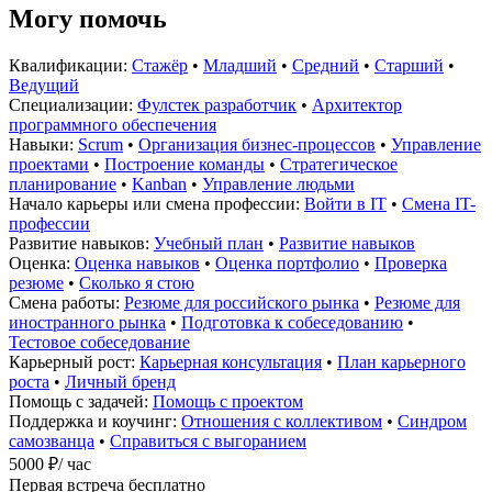
Могу помочь
Квалификации:
Стажёр
•
Младший
•
Средний
•
Старший
•
Ведущий
Специализации:
Фулстек разработчик
•
Архитектор
программного обеспечения
Навыки:
Scrum
•
Организация бизнес-процессов
•
Управление
проектами
•
Построение команды
•
Стратегическое
планирование
•
Kanban
•
Управление людьми
Начало карьеры или смена профессии:
Войти в IT
•
Смена IT-
профессии
Развитие навыков:
Учебный план
•
Развитие навыков
Оценка:
Оценка навыков
•
Оценка портфолио
•
Проверка
резюме
•
Сколько я стою
Смена работы:
Резюме для российского рынка
•
Резюме для
иностранного рынка
•
Подготовка к собеседованию
•
Тестовое собеседование
Карьерный рост:
Карьерная консультация
•
План карьерного
роста
•
Личный бренд
Помощь с задачей:
Помощь с проектом
Поддержка и коучинг:
Отношения с коллективом
•
Синдром
самозванца
•
Справиться с выгоранием
5000 ₽
/ час
Первая встреча бесплатно