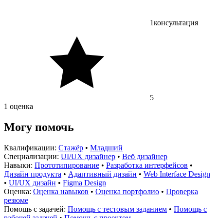
1
консультация
5
1 оценка
Могу помочь
Квалификации:
Стажёр
•
Младший
Специализации:
UI/UX дизайнер
•
Веб дизайнер
Навыки:
Прототипирование
•
Разработка интерфейсов
•
Дизайн продукта
•
Адаптивный дизайн
•
Web Interface Design
•
UI/UX дизайн
•
Figma Design
Оценка:
Оценка навыков
•
Оценка портфолио
•
Проверка
резюме
Помощь с задачей:
Помощь с тестовым заданием
•
Помощь с
рабочей задачей
•
Помощь с проектом