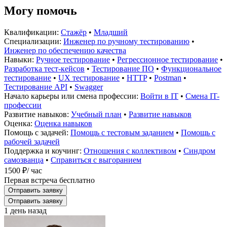
Могу помочь
Квалификации:
Стажёр
•
Младший
Специализации:
Инженер по ручному тестированию
•
Инженер по обеспечению качества
Навыки:
Ручное тестирование
•
Регрессионное тестирование
•
Разработка тест-кейсов
•
Тестирование ПО
•
Функциональное
тестирование
•
UX тестирование
•
HTTP
•
Postman
•
Тестирование API
•
Swagger
Начало карьеры или смена профессии:
Войти в IT
•
Смена IT-
профессии
Развитие навыков:
Учебный план
•
Развитие навыков
Оценка:
Оценка навыков
Помощь с задачей:
Помощь с тестовым заданием
•
Помощь с
рабочей задачей
Поддержка и коучинг:
Отношения с коллективом
•
Синдром
самозванца
•
Справиться с выгоранием
1500 ₽
/ час
Первая встреча бесплатно
Отправить заявку
Отправить заявку
1 день назад