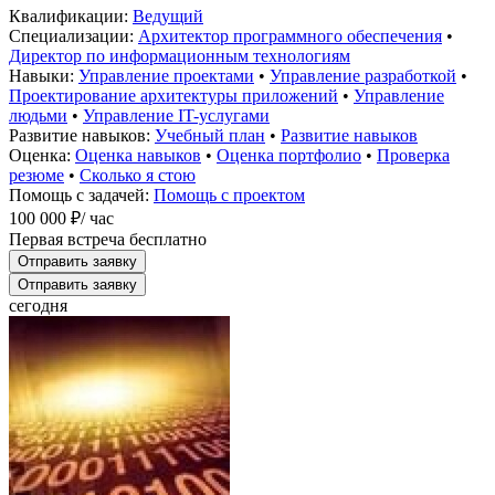
Квалификации:
Ведущий
Специализации:
Архитектор программного обеспечения
•
Директор по информационным технологиям
Навыки:
Управление проектами
•
Управление разработкой
•
Проектирование архитектуры приложений
•
Управление
людьми
•
Управление IT-услугами
Развитие навыков:
Учебный план
•
Развитие навыков
Оценка:
Оценка навыков
•
Оценка портфолио
•
Проверка
резюме
•
Сколько я стою
Помощь с задачей:
Помощь с проектом
100 000 ₽
/ час
Первая встреча бесплатно
Отправить заявку
Отправить заявку
сегодня