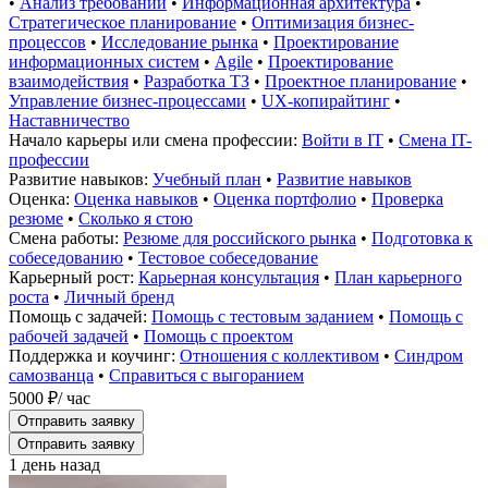
•
Анализ требований
•
Информационная архитектура
•
Стратегическое планирование
•
Оптимизация бизнес-
процессов
•
Исследование рынка
•
Проектирование
информационных систем
•
Agile
•
Проектирование
взаимодействия
•
Разработка ТЗ
•
Проектное планирование
•
Управление бизнес-процессами
•
UX-копирайтинг
•
Наставничество
Начало карьеры или смена профессии:
Войти в IT
•
Смена IT-
профессии
Развитие навыков:
Учебный план
•
Развитие навыков
Оценка:
Оценка навыков
•
Оценка портфолио
•
Проверка
резюме
•
Сколько я стою
Смена работы:
Резюме для российского рынка
•
Подготовка к
собеседованию
•
Тестовое собеседование
Карьерный рост:
Карьерная консультация
•
План карьерного
роста
•
Личный бренд
Помощь с задачей:
Помощь с тестовым заданием
•
Помощь с
рабочей задачей
•
Помощь с проектом
Поддержка и коучинг:
Отношения с коллективом
•
Синдром
самозванца
•
Справиться с выгоранием
5000 ₽
/ час
Отправить заявку
Отправить заявку
1 день назад