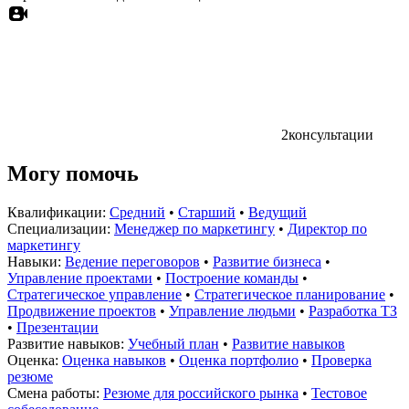
2
консультации
Могу помочь
Квалификации:
Средний
•
Старший
•
Ведущий
Специализации:
Менеджер по маркетингу
•
Директор по
маркетингу
Навыки:
Ведение переговоров
•
Развитие бизнеса
•
Управление проектами
•
Построение команды
•
Стратегическое управление
•
Стратегическое планирование
•
Продвижение проектов
•
Управление людьми
•
Разработка ТЗ
•
Презентации
Развитие навыков:
Учебный план
•
Развитие навыков
Оценка:
Оценка навыков
•
Оценка портфолио
•
Проверка
резюме
Смена работы:
Резюме для российского рынка
•
Тестовое