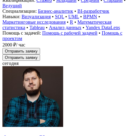
Квалификации:
Стажёр
•
Младший
•
Средний
•
Старший
•
Ведущий
Специализации:
Бизнес-аналитик
•
BI-разработчик
Навыки:
Визуализация
•
SQL
•
UML
•
BPMN
•
Маркетинговые исследования
•
R
•
Математическая
статистика
•
Tableau
•
Анализ данных
•
Yandex DataLens
Помощь с задачей:
Помощь с рабочей задачей
•
Помощь с
проектом
2000 ₽
/ час
Отправить заявку
Отправить заявку
сегодня