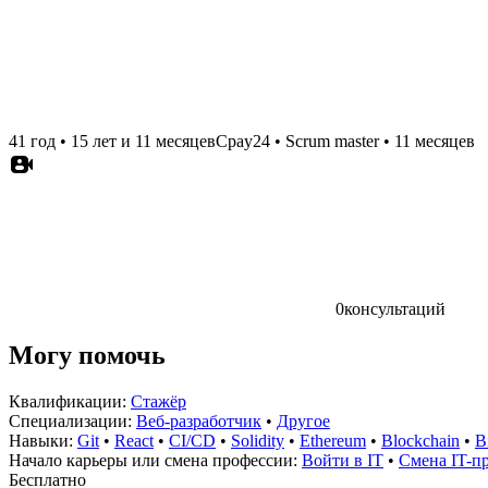
41 год
•
15 лет и 11 месяцев
Cpay24
•
Scrum master
•
11 месяцев
0
консультаций
Могу помочь
Квалификации:
Стажёр
Специализации:
Веб-разработчик
•
Другое
Навыки:
Git
•
React
•
CI/CD
•
Solidity
•
Ethereum
•
Blockchain
•
B
Начало карьеры или смена профессии:
Войти в IT
•
Смена IT-п
Бесплатно