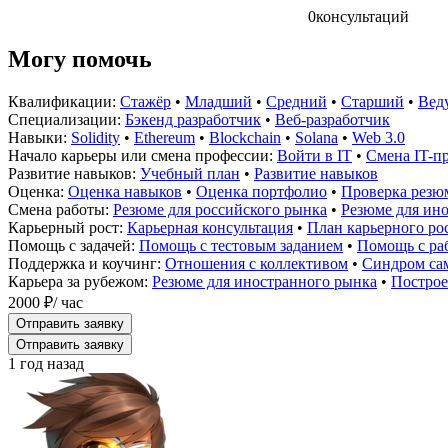
0
консультаций
Могу помочь
Квалификации:
Стажёр
•
Младший
•
Средний
•
Старший
•
Вед
Специализации:
Бэкенд разработчик
•
Веб-разработчик
Навыки:
Solidity
•
Ethereum
•
Blockchain
•
Solana
•
Web 3.0
Начало карьеры или смена профессии:
Войти в IT
•
Смена IT-п
Развитие навыков:
Учебный план
•
Развитие навыков
Оценка:
Оценка навыков
•
Оценка портфолио
•
Проверка резю
Смена работы:
Резюме для российского рынка
•
Резюме для ин
Карьерный рост:
Карьерная консультация
•
План карьерного ро
Помощь с задачей:
Помощь с тестовым заданием
•
Помощь с раб
Поддержка и коучинг:
Отношения с коллективом
•
Синдром са
Карьера за рубежом:
Резюме для иностранного рынка
•
Построе
2000 ₽
/ час
Отправить заявку
Отправить заявку
1 год назад