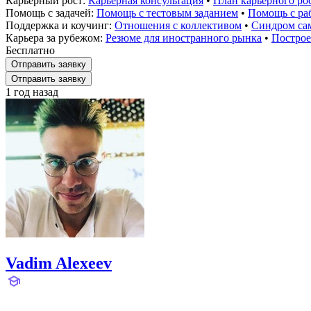
Карьерный рост:
Карьерная консультация
•
План карьерного ро
Помощь с задачей:
Помощь с тестовым заданием
•
Помощь с раб
Поддержка и коучинг:
Отношения с коллективом
•
Синдром са
Карьера за рубежом:
Резюме для иностранного рынка
•
Построе
Бесплатно
Отправить заявку
Отправить заявку
1 год назад
Vadim Alexeev