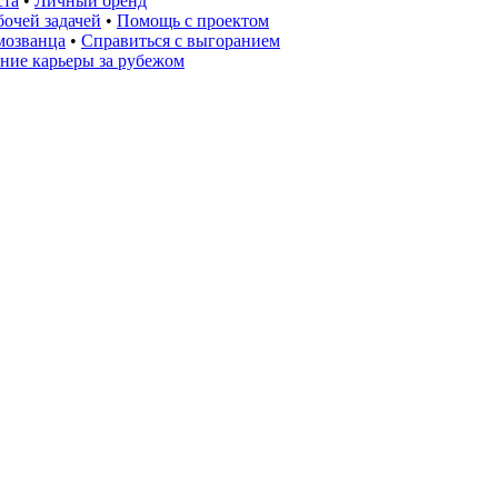
ста
•
Личный бренд
очей задачей
•
Помощь с проектом
мозванца
•
Справиться с выгоранием
ние карьеры за рубежом