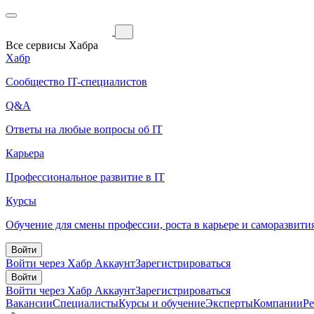
Все сервисы Хабра
Хабр
Сообщество IT-специалистов
Q&A
Ответы на любые вопросы об IT
Карьера
Профессиональное развитие в IT
Курсы
Обучение для смены профессии, роста в карьере и саморазвити
Войти
Войти через Хабр Аккаунт
Зарегистрироваться
Войти
Войти через Хабр Аккаунт
Зарегистрироваться
Вакансии
Специалисты
Курсы и обучение
Эксперты
Компании
Р