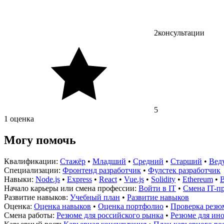
2
консультации
5
1 оценка
Могу помочь
Квалификации:
Стажёр
•
Младший
•
Средний
•
Старший
•
Вед
Специализации:
Фронтенд разработчик
•
Фулстек разработчик
Навыки:
Node.js
•
Express
•
React
•
Vue.js
•
Solidity
•
Ethereum
•
B
Начало карьеры или смена профессии:
Войти в IT
•
Смена IT-п
Развитие навыков:
Учебный план
•
Развитие навыков
Оценка:
Оценка навыков
•
Оценка портфолио
•
Проверка резю
Смена работы:
Резюме для российского рынка
•
Резюме для ин