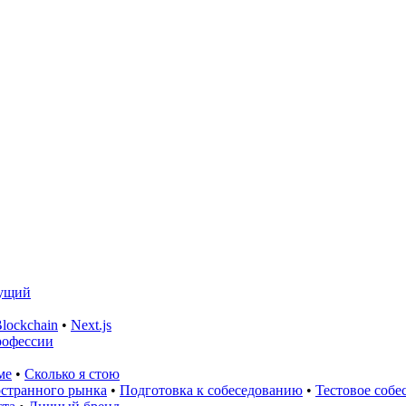
ущий
lockchain
•
Next.js
рофессии
ме
•
Сколько я стою
остранного рынка
•
Подготовка к собеседованию
•
Тестовое собе