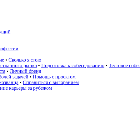
ущий
рофессии
ме
•
Сколько я стою
остранного рынка
•
Подготовка к собеседованию
•
Тестовое собе
ста
•
Личный бренд
очей задачей
•
Помощь с проектом
мозванца
•
Справиться с выгоранием
ние карьеры за рубежом