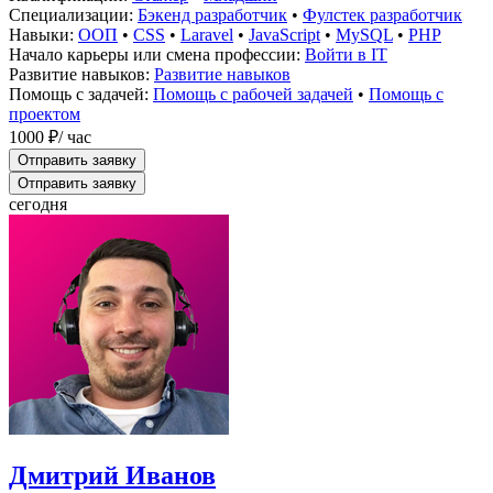
Специализации:
Бэкенд разработчик
•
Фулстек разработчик
Навыки:
ООП
•
CSS
•
Laravel
•
JavaScript
•
MySQL
•
PHP
Начало карьеры или смена профессии:
Войти в IT
Развитие навыков:
Развитие навыков
Помощь с задачей:
Помощь с рабочей задачей
•
Помощь с
проектом
1000 ₽
/ час
Отправить заявку
Отправить заявку
сегодня
Дмитрий Иванов