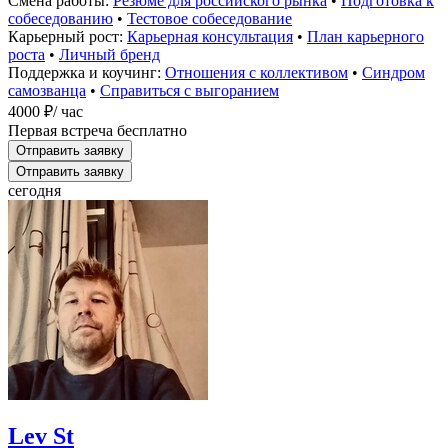
Смена работы:
Резюме для российского рынка
•
Подготовка к
собеседованию
•
Тестовое собеседование
Карьерный рост:
Карьерная консультация
•
План карьерного
роста
•
Личный бренд
Поддержка и коучинг:
Отношения с коллективом
•
Синдром
самозванца
•
Справиться с выгоранием
4000 ₽
/ час
Первая встреча бесплатно
Отправить заявку
Отправить заявку
сегодня
Lev St