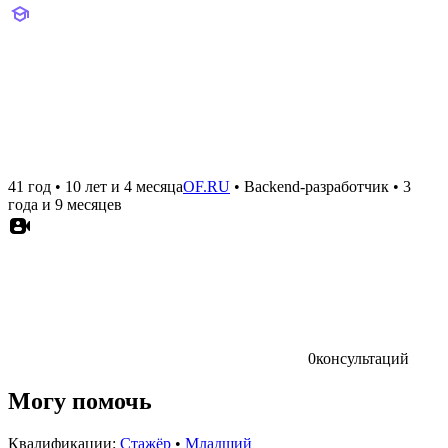
41 год
•
10 лет и 4 месяца
OF.RU
•
Backend-разработчик
•
3
года и 9 месяцев
0
консультаций
Могу помочь
Квалификации:
Стажёр
•
Младший