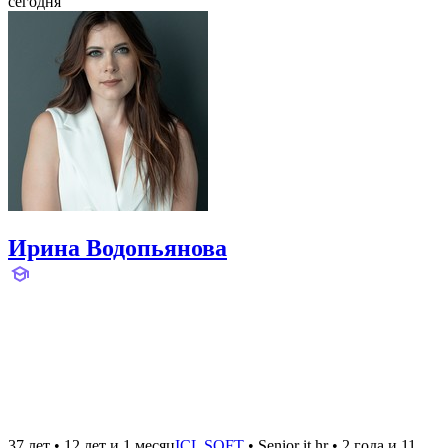
сегодня
Ирина Водопьянова
37 лет
•
12 лет и 1 месяц
ICL SOFT
•
Senior it hr
•
2 года и 11