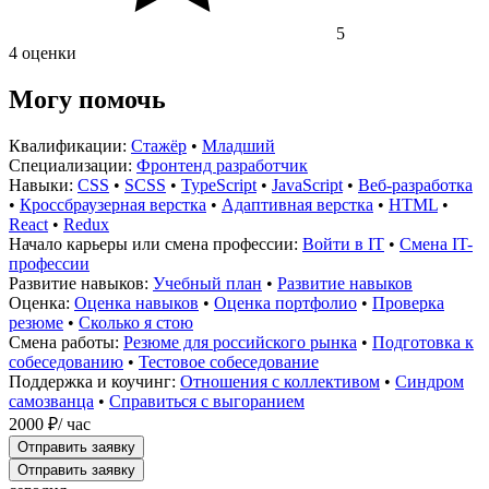
5
4 оценки
Могу помочь
Квалификации:
Стажёр
•
Младший
Специализации:
Фронтенд разработчик
Навыки:
CSS
•
SCSS
•
TypeScript
•
JavaScript
•
Веб-разработка
•
Кроссбраузерная верстка
•
Адаптивная верстка
•
HTML
•
React
•
Redux
Начало карьеры или смена профессии:
Войти в IT
•
Смена IT-
профессии
Развитие навыков:
Учебный план
•
Развитие навыков
Оценка:
Оценка навыков
•
Оценка портфолио
•
Проверка
резюме
•
Сколько я стою
Смена работы:
Резюме для российского рынка
•
Подготовка к
собеседованию
•
Тестовое собеседование
Поддержка и коучинг:
Отношения с коллективом
•
Синдром
самозванца
•
Справиться с выгоранием
2000 ₽
/ час
Отправить заявку
Отправить заявку