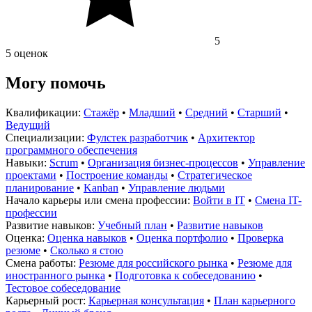
5
5 оценок
Могу помочь
Квалификации:
Стажёр
•
Младший
•
Средний
•
Старший
•
Ведущий
Специализации:
Фулстек разработчик
•
Архитектор
программного обеспечения
Навыки:
Scrum
•
Организация бизнес-процессов
•
Управление
проектами
•
Построение команды
•
Стратегическое
планирование
•
Kanban
•
Управление людьми
Начало карьеры или смена профессии:
Войти в IT
•
Смена IT-
профессии
Развитие навыков:
Учебный план
•
Развитие навыков
Оценка:
Оценка навыков
•
Оценка портфолио
•
Проверка
резюме
•
Сколько я стою
Смена работы:
Резюме для российского рынка
•
Резюме для
иностранного рынка
•
Подготовка к собеседованию
•
Тестовое собеседование
Карьерный рост:
Карьерная консультация
•
План карьерного