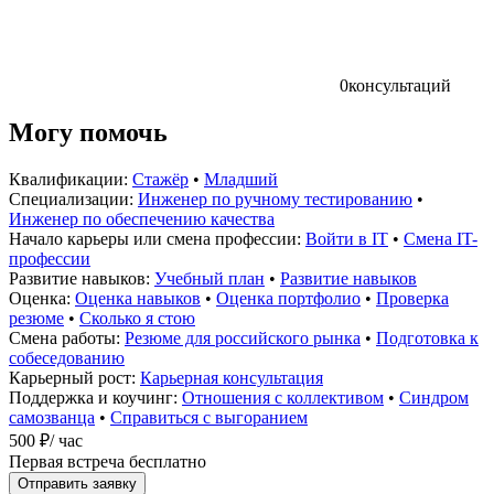
0
консультаций
Могу помочь
Квалификации:
Стажёр
•
Младший
Специализации:
Инженер по ручному тестированию
•
Инженер по обеспечению качества
Начало карьеры или смена профессии:
Войти в IT
•
Смена IT-
профессии
Развитие навыков:
Учебный план
•
Развитие навыков
Оценка:
Оценка навыков
•
Оценка портфолио
•
Проверка
резюме
•
Сколько я стою
Смена работы:
Резюме для российского рынка
•
Подготовка к
собеседованию
Карьерный рост:
Карьерная консультация
Поддержка и коучинг:
Отношения с коллективом
•
Синдром
самозванца
•
Справиться с выгоранием
500 ₽
/ час
Первая встреча бесплатно
Отправить заявку