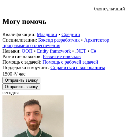
0
консультаций
Могу помочь
Квалификации:
Младший
•
Средний
Специализации:
Бэкенд разработчик
•
Архитектор
программного обеспечения
Навыки:
ООП
•
Entity framework
•
.NET
•
C#
Развитие навыков:
Развитие навыков
Помощь с задачей:
Помощь с рабочей задачей
Поддержка и коучинг:
Справиться с выгоранием
1500 ₽
/ час
Отправить заявку
Отправить заявку
сегодня