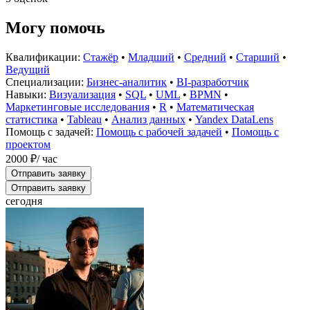
Могу помочь
Квалификации:
Стажёр
•
Младший
•
Средний
•
Старший
•
Ведущий
Специализации:
Бизнес-аналитик
•
BI-разработчик
Навыки:
Визуализация
•
SQL
•
UML
•
BPMN
•
Маркетинговые исследования
•
R
•
Математическая
статистика
•
Tableau
•
Анализ данных
•
Yandex DataLens
Помощь с задачей:
Помощь с рабочей задачей
•
Помощь с
проектом
2000 ₽
/ час
Отправить заявку
Отправить заявку
сегодня