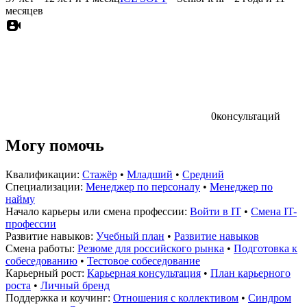
месяцев
0
консультаций
Могу помочь
Квалификации:
Стажёр
•
Младший
•
Средний
Специализации:
Менеджер по персоналу
•
Менеджер по
найму
Начало карьеры или смена профессии:
Войти в IT
•
Смена IT-
профессии
Развитие навыков:
Учебный план
•
Развитие навыков
Смена работы:
Резюме для российского рынка
•
Подготовка к
собеседованию
•
Тестовое собеседование
Карьерный рост:
Карьерная консультация
•
План карьерного
роста
•
Личный бренд
Поддержка и коучинг:
Отношения с коллективом
•
Синдром