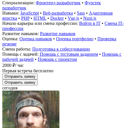
Специализации:
Фронтенд разработчик
•
Фулстек
разработчик
Навыки:
JavaScript
•
Веб-разработка
•
Sass
•
Адаптивная
верстка
•
PHP
•
HTML
•
Docker
•
Vue.js
•
Nuxt.js
Начало карьеры или смена профессии:
Войти в IT
•
Смена IT-
профессии
Развитие навыков:
Развитие навыков
Оценка:
Оценка навыков
•
Оценка портфолио
•
Проверка
резюме
Смена работы:
Подготовка к собеседованию
Помощь с задачей:
Помощь с тестовым заданием
•
Помощь с
рабочей задачей
•
Помощь с проектом
2000 ₽
/ час
Первая встреча бесплатно
Отправить заявку
Отправить заявку
сегодня