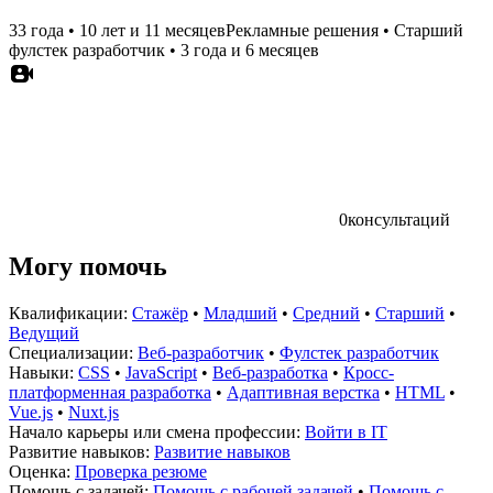
33 года
•
10 лет и 11 месяцев
Рекламные решения
•
Старший
фулстек разработчик
•
3 года и 6 месяцев
0
консультаций
Могу помочь
Квалификации:
Стажёр
•
Младший
•
Средний
•
Старший
•
Ведущий
Специализации:
Веб-разработчик
•
Фулстек разработчик
Навыки:
CSS
•
JavaScript
•
Веб-разработка
•
Кросс-
платформенная разработка
•
Адаптивная верстка
•
HTML
•
Vue.js
•
Nuxt.js
Начало карьеры или смена профессии:
Войти в IT
Развитие навыков:
Развитие навыков
Оценка:
Проверка резюме
Помощь с задачей:
Помощь с рабочей задачей
•
Помощь с