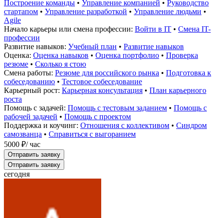
Построение команды
•
Управление компанией
•
Руководство
стартапом
•
Управление разработкой
•
Управление людьми
•
Agile
Начало карьеры или смена профессии:
Войти в IT
•
Смена IT-
профессии
Развитие навыков:
Учебный план
•
Развитие навыков
Оценка:
Оценка навыков
•
Оценка портфолио
•
Проверка
резюме
•
Сколько я стою
Смена работы:
Резюме для российского рынка
•
Подготовка к
собеседованию
•
Тестовое собеседование
Карьерный рост:
Карьерная консультация
•
План карьерного
роста
Помощь с задачей:
Помощь с тестовым заданием
•
Помощь с
рабочей задачей
•
Помощь с проектом
Поддержка и коучинг:
Отношения с коллективом
•
Синдром
самозванца
•
Справиться с выгоранием
5000 ₽
/ час
Отправить заявку
Отправить заявку
сегодня