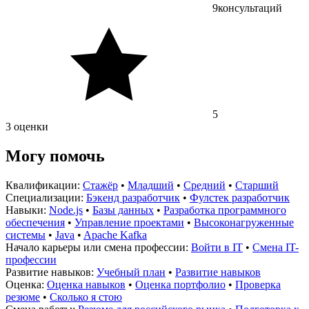
9
консультаций
5
3 оценки
Могу помочь
Квалификации:
Стажёр
•
Младший
•
Средний
•
Старший
Специализации:
Бэкенд разработчик
•
Фулстек разработчик
Навыки:
Node.js
•
Базы данных
•
Разработка программного
обеспечения
•
Управление проектами
•
Высоконагруженные
системы
•
Java
•
Apache Kafka
Начало карьеры или смена профессии:
Войти в IT
•
Смена IT-
профессии
Развитие навыков:
Учебный план
•
Развитие навыков
Оценка:
Оценка навыков
•
Оценка портфолио
•
Проверка
резюме
•
Сколько я стою