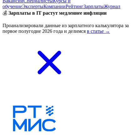
Вакансии
Специалисты
Курсы и
обучение
Эксперты
Компании
Рейтинг
Зарплаты
Журнал
💰
Зарплаты в IT растут медленнее инфляции
Проанализировали данные из зарплатного калькулятора за
первое полугодие 2026 года и делимся
в статье →