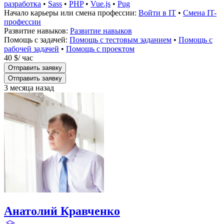
разработка
•
Sass
•
PHP
•
Vue.js
•
Pug
Начало карьеры или смена профессии:
Войти в IT
•
Смена IT-
профессии
Развитие навыков:
Развитие навыков
Помощь с задачей:
Помощь с тестовым заданием
•
Помощь с
рабочей задачей
•
Помощь с проектом
40 $
/ час
Отправить заявку
Отправить заявку
3 месяца назад
Анатолий Кравченко