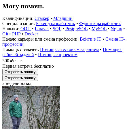
Могу помочь
Квалификации:
Стажёр
•
Младший
Специализации:
Бэкенд разработчик
•
Фулстек разработчик
Навыки:
ООП
•
Laravel
•
SQL
•
PostgreSQL
•
MySQL
•
Nginx
•
Git
•
PHP
•
Docker
Начало карьеры или смена профессии:
Войти в IT
•
Смена IT-
профессии
Помощь с задачей:
Помощь с тестовым заданием
•
Помощь с
рабочей задачей
•
Помощь с проектом
500 ₽
/ час
Первая встреча бесплатно
Отправить заявку
Отправить заявку
2 недели назад