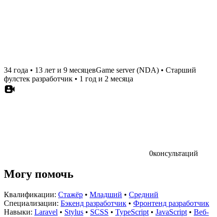
34 года
•
13 лет и 9 месяцев
Game server (NDA)
•
Старший
фулстек разработчик
•
1 год и 2 месяца
0
консультаций
Могу помочь
Квалификации:
Стажёр
•
Младший
•
Средний
Специализации:
Бэкенд разработчик
•
Фронтенд разработчик
Навыки:
Laravel
•
Stylus
•
SCSS
•
TypeScript
•
JavaScript
•
Веб-