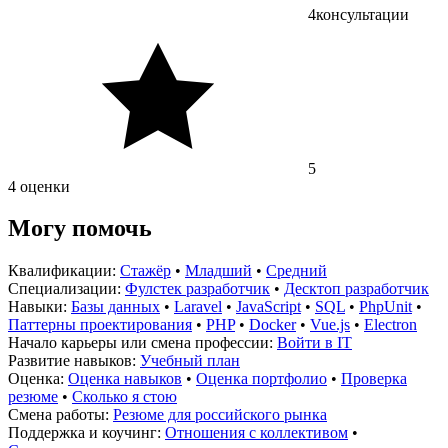
4
консультации
5
4 оценки
Могу помочь
Квалификации:
Стажёр
•
Младший
•
Средний
Специализации:
Фулстек разработчик
•
Десктоп разработчик
Навыки:
Базы данных
•
Laravel
•
JavaScript
•
SQL
•
PhpUnit
•
Паттерны проектирования
•
PHP
•
Docker
•
Vue.js
•
Electron
Начало карьеры или смена профессии:
Войти в IT
Развитие навыков:
Учебный план
Оценка:
Оценка навыков
•
Оценка портфолио
•
Проверка
резюме
•
Сколько я стою
Смена работы:
Резюме для российского рынка
Поддержка и коучинг:
Отношения с коллективом
•