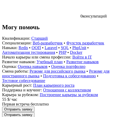
0
консультаций
Могу помочь
Квалификации:
Старший
Специализации:
Веб-разработчик
•
Фулстек разработчик
Навыки:
Redis
•
ООП
•
Laravel
•
SQL
•
PhpUnit
•
Автоматизация тестирования
•
PHP
•
Docker
Начало карьеры или смена профессии:
Войти в IT
Развитие навыков:
Учебный план
•
Развитие навыков
Оценка:
Оценка навыков
•
Оценка портфолио
Смена работы:
Резюме для российского рынка
•
Резюме для
иностранного рынка
•
Подготовка к собеседованию
•
Тестовое собеседование
Карьерный рост:
План карьерного роста
Поддержка и коучинг:
Отношения с коллективом
Карьера за рубежом:
Построение карьеры за рубежом
55 $
/ час
Первая встреча бесплатно
Отправить заявку
Отправить заявку