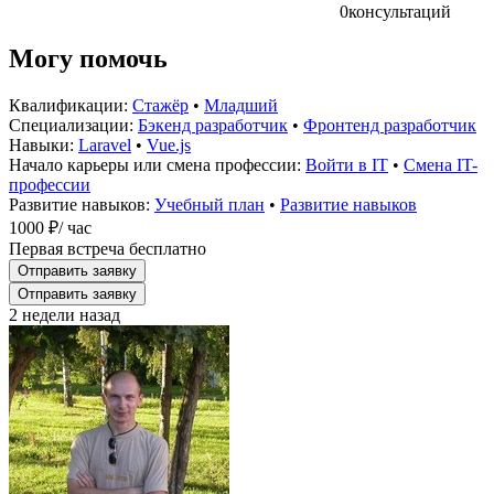
0
консультаций
Могу помочь
Квалификации:
Стажёр
•
Младший
Специализации:
Бэкенд разработчик
•
Фронтенд разработчик
Навыки:
Laravel
•
Vue.js
Начало карьеры или смена профессии:
Войти в IT
•
Смена IT-
профессии
Развитие навыков:
Учебный план
•
Развитие навыков
1000 ₽
/ час
Первая встреча бесплатно
Отправить заявку
Отправить заявку
2 недели назад