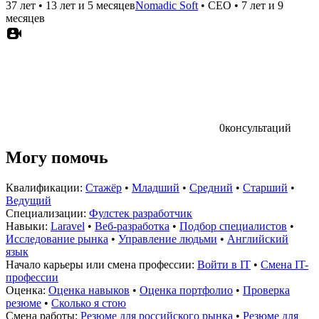
37 лет
•
13 лет и 5 месяцев
Nomadic Soft
•
CEO
•
7 лет и 9
месяцев
0
консультаций
Могу помочь
Квалификации:
Стажёр
•
Младший
•
Средний
•
Старший
•
Ведущий
Специализации:
Фулстек разработчик
Навыки:
Laravel
•
Веб-разработка
•
Подбор специалистов
•
Исследование рынка
•
Управление людьми
•
Английский
язык
Начало карьеры или смена профессии:
Войти в IT
•
Смена IT-
профессии
Оценка:
Оценка навыков
•
Оценка портфолио
•
Проверка
резюме
•
Сколько я стою
Смена работы:
Резюме для российского рынка
•
Резюме для