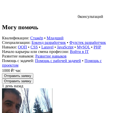
0
консультаций
Могу помочь
Квалификации:
Стажёр
•
Младший
Специализации:
Бэкенд разработчик
•
Фулстек разработчик
Навыки:
ООП
•
CSS
•
Laravel
•
JavaScript
•
MySQL
•
PHP
Начало карьеры или смена профессии:
Войти в IT
Развитие навыков:
Развитие навыков
Помощь с задачей:
Помощь с рабочей задачей
•
Помощь с
проектом
1000 ₽
/ час
Отправить заявку
Отправить заявку
1 день назад