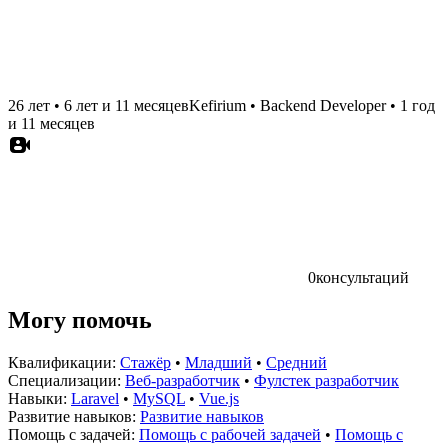
26 лет
•
6 лет и 11 месяцев
Kefirium
•
Backend Developer
•
1 год
и 11 месяцев
0
консультаций
Могу помочь
Квалификации:
Стажёр
•
Младший
•
Средний
Специализации:
Веб-разработчик
•
Фулстек разработчик
Навыки:
Laravel
•
MySQL
•
Vue.js
Развитие навыков:
Развитие навыков
Помощь с задачей:
Помощь с рабочей задачей
•
Помощь с