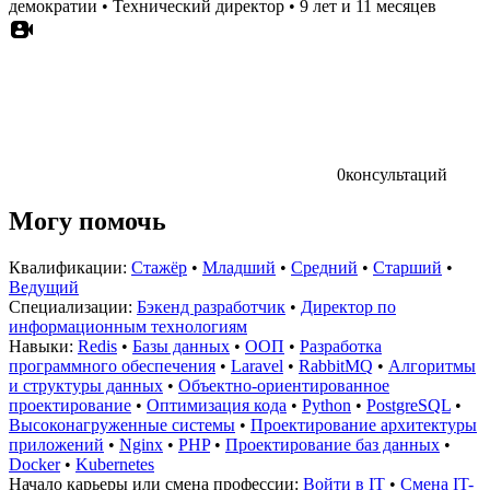
демократии
•
Технический директор
•
9 лет и 11 месяцев
0
консультаций
Могу помочь
Квалификации:
Стажёр
•
Младший
•
Средний
•
Старший
•
Ведущий
Специализации:
Бэкенд разработчик
•
Директор по
информационным технологиям
Навыки:
Redis
•
Базы данных
•
ООП
•
Разработка
программного обеспечения
•
Laravel
•
RabbitMQ
•
Алгоритмы
и структуры данных
•
Объектно-ориентированное
проектирование
•
Оптимизация кода
•
Python
•
PostgreSQL
•
Высоконагруженные системы
•
Проектирование архитектуры
приложений
•
Nginx
•
PHP
•
Проектирование баз данных
•
Docker
•
Kubernetes
Начало карьеры или смена профессии:
Войти в IT
•
Смена IT-