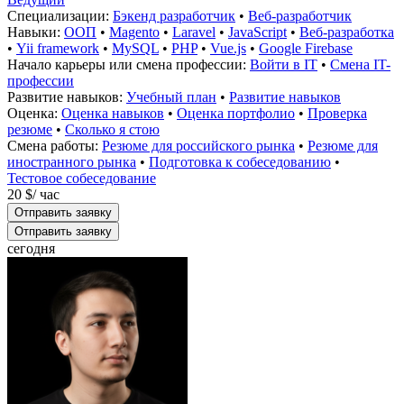
Специализации:
Бэкенд разработчик
•
Веб-разработчик
Навыки:
ООП
•
Magento
•
Laravel
•
JavaScript
•
Веб-разработка
•
Yii framework
•
MySQL
•
PHP
•
Vue.js
•
Google Firebase
Начало карьеры или смена профессии:
Войти в IT
•
Смена IT-
профессии
Развитие навыков:
Учебный план
•
Развитие навыков
Оценка:
Оценка навыков
•
Оценка портфолио
•
Проверка
резюме
•
Сколько я стою
Смена работы:
Резюме для российского рынка
•
Резюме для
иностранного рынка
•
Подготовка к собеседованию
•
Тестовое собеседование
20 $
/ час
Отправить заявку
Отправить заявку
сегодня