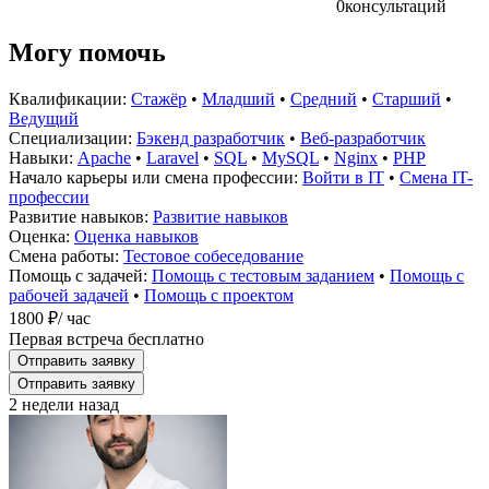
0
консультаций
Могу помочь
Квалификации:
Стажёр
•
Младший
•
Средний
•
Старший
•
Ведущий
Специализации:
Бэкенд разработчик
•
Веб-разработчик
Навыки:
Apache
•
Laravel
•
SQL
•
MySQL
•
Nginx
•
PHP
Начало карьеры или смена профессии:
Войти в IT
•
Смена IT-
профессии
Развитие навыков:
Развитие навыков
Оценка:
Оценка навыков
Смена работы:
Тестовое собеседование
Помощь с задачей:
Помощь с тестовым заданием
•
Помощь с
рабочей задачей
•
Помощь с проектом
1800 ₽
/ час
Первая встреча бесплатно
Отправить заявку
Отправить заявку
2 недели назад