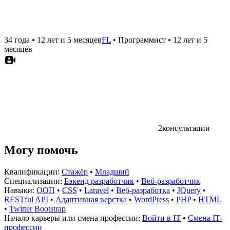
34 года
•
12 лет и 5 месяцев
FL
•
Программист
•
12 лет и 5
месяцев
2
консультации
Могу помочь
Квалификации:
Стажёр
•
Младший
Специализации:
Бэкенд разработчик
•
Веб-разработчик
Навыки:
ООП
•
CSS
•
Laravel
•
Веб-разработка
•
JQuery
•
RESTful API
•
Адаптивная верстка
•
WordPress
•
PHP
•
HTML
•
Twitter Bootstrap
Начало карьеры или смена профессии:
Войти в IT
•
Смена IT-
профессии