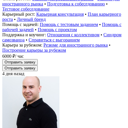
иностранного рынка
•
Подготовка к собеседованию
•
Тестовое собеседование
Карьерный рост:
Карьерная консультация
•
План карьерного
роста
•
Личный бренд
Помощь с задачей:
Помощь с тестовым заданием
•
Помощь с
рабочей задачей
•
Помощь с проектом
Поддержка и коучинг:
Отношения с коллективом
•
Синдром
самозванца
•
Справиться с выгоранием
Карьера за рубежом:
Резюме для иностранного рынка
•
Построение карьеры за рубежом
6000 ₽
/ час
Отправить заявку
Отправить заявку
4 дня назад