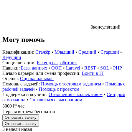
0
консультаций
Могу помочь
Квалификации:
Стажёр
•
Младший
•
Средний
•
Старший
•
Ведущий
Специализации:
Бэкенд разработчик
Навыки:
Базы данных
•
ООП
•
Laravel
•
REST
•
SQL
•
PHP
Начало карьеры или смена профессии:
Войти в IT
Оценка:
Оценка навыков
Помощь с задачей:
Помощь с тестовым заданием
•
Помощь с
рабочей задачей
•
Помощь с проектом
Поддержка и коучинг:
Отношения с коллективом
•
Синдром
самозванца
•
Справиться с выгоранием
3000 ₽
/ час
Первая встреча бесплатно
Отправить заявку
Отправить заявку
3 недели назад