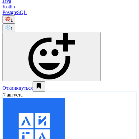
Java
Kotlin
PostgreSQL
1
1
Откликнуться
7 августа