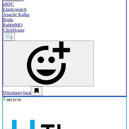
gRPC
Elasticsearch
Apache Kafka
Redis
RabbitMQ
ClickHouse
1
Откликнуться
7 августа