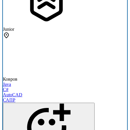
Junior
Ковров
Java
C#
AutoCAD
САПР