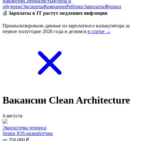
Вакансии
Специалисты
Курсы и
обучение
Эксперты
Компании
Рейтинг
Зарплаты
Журнал
💰
Зарплаты в IT растут медленнее инфляции
Проанализировали данные из зарплатного калькулятора за
первое полугодие 2026 года и делимся
в статье →
Вакансии Clean Architecture
4 августа
Экосистема тенниса
Senior IOS-разработчик
от 350 000 ₽