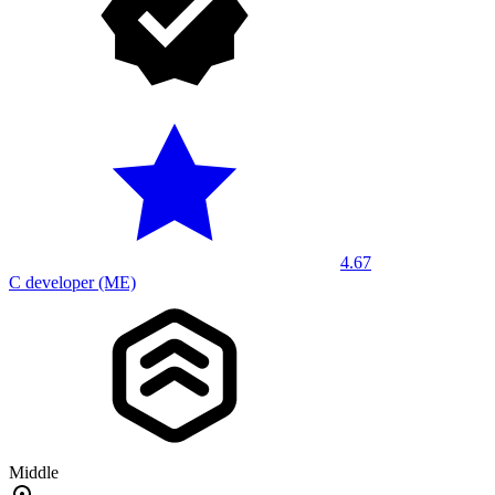
4.67
C developer (ME)
Middle