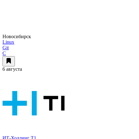
Новосибирск
Linux
Git
C
6 августа
ИТ-Холдинг Т1