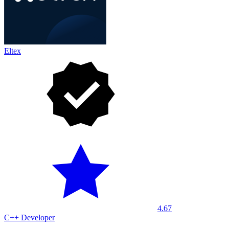
Eltex
4.67
С++ Developer