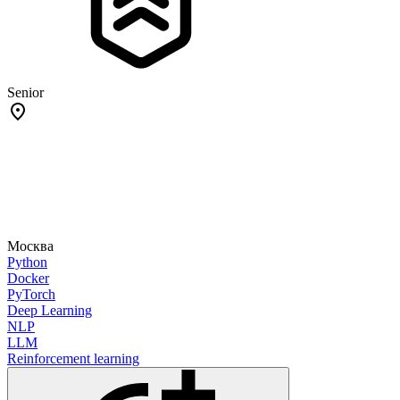
Senior
Москва
Python
Docker
PyTorch
Deep Learning
NLP
LLM
Reinforcement learning