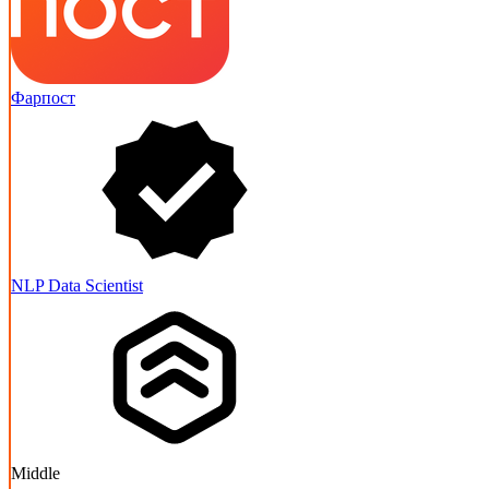
Фарпост
NLP Data Scientist
Middle