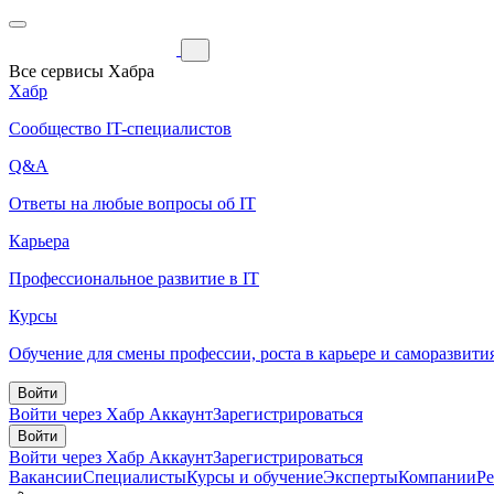
Все сервисы Хабра
Хабр
Сообщество IT-специалистов
Q&A
Ответы на любые вопросы об IT
Карьера
Профессиональное развитие в IT
Курсы
Обучение для смены профессии, роста в карьере и саморазвити
Войти
Войти через Хабр Аккаунт
Зарегистрироваться
Войти
Войти через Хабр Аккаунт
Зарегистрироваться
Вакансии
Специалисты
Курсы и обучение
Эксперты
Компании
Р