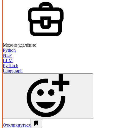
Можно удалённо
Python
NLP
LLM
PyTorch
Langgraph
Откликнуться