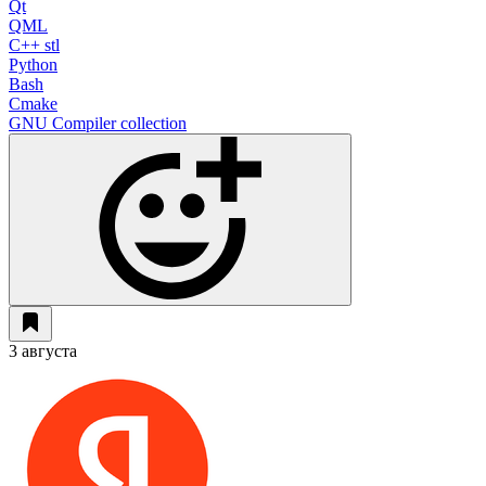
Qt
QML
C++ stl
Python
Bash
Cmake
GNU Compiler collection
3 августа