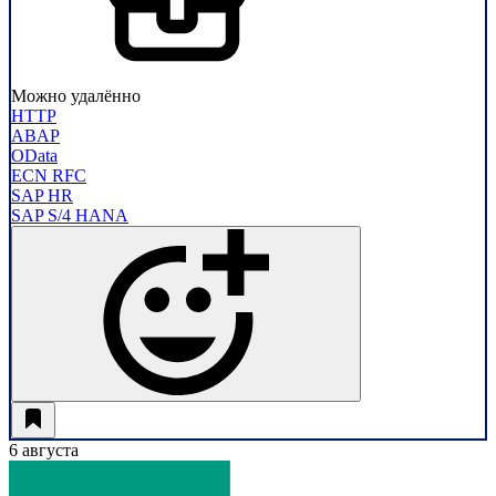
Можно удалённо
HTTP
ABAP
OData
ECN RFC
SAP HR
SAP S/4 HANA
6 августа