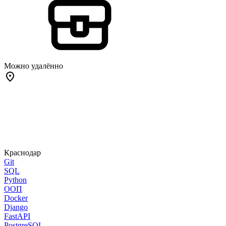
Можно удалённо
Краснодар
Git
SQL
Python
ООП
Docker
Django
FastAPI
PostgreSQL