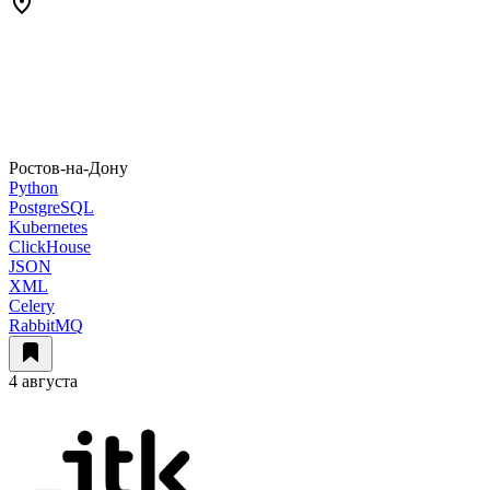
Ростов-на-Дону
Python
PostgreSQL
Kubernetes
ClickHouse
JSON
XML
Celery
RabbitMQ
4 августа