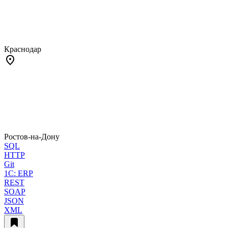
Краснодар
Ростов-на-Дону
SQL
HTTP
Git
1C: ERP
REST
SOAP
JSON
XML