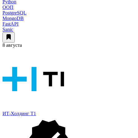
Python
ООП
PostgreSQL
MongoDB
FastAPI
Sanic
8 августа
ИТ-Холдинг Т1