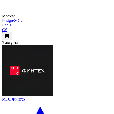
Москва
PostgreSQL
Redis
C#
5 августа
МТС Финтех