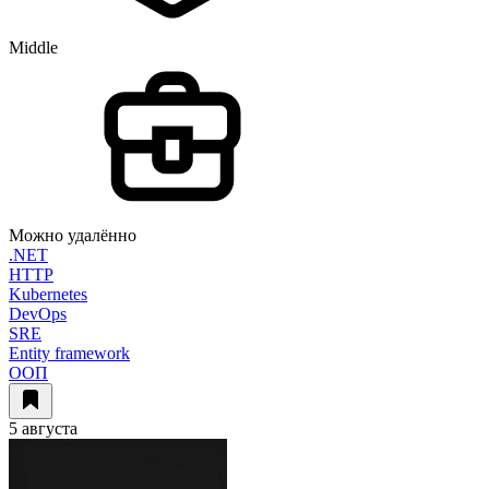
Middle
Можно удалённо
.NET
HTTP
Kubernetes
DevOps
SRE
Entity framework
ООП
5 августа