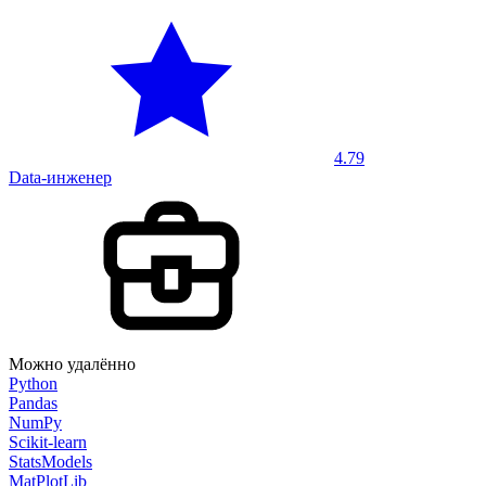
4.79
Data-инженер
Можно удалённо
Python
Pandas
NumPy
Scikit-learn
StatsModels
MatPlotLib