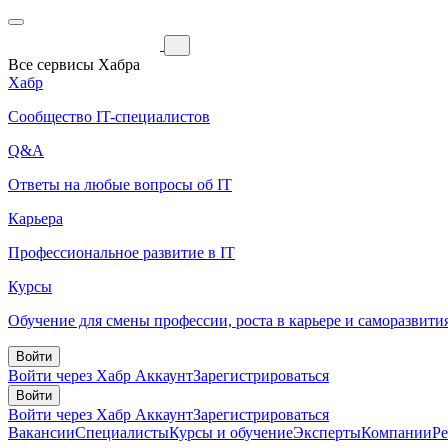
Все сервисы Хабра
Хабр
Сообщество IT-специалистов
Q&A
Ответы на любые вопросы об IT
Карьера
Профессиональное развитие в IT
Курсы
Обучение для смены профессии, роста в карьере и саморазвити
Войти
Войти через Хабр Аккаунт
Зарегистрироваться
Войти
Войти через Хабр Аккаунт
Зарегистрироваться
Вакансии
Специалисты
Курсы и обучение
Эксперты
Компании
Р