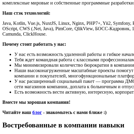
комплексные мировые и собственные программные разработки.
Наш стэк технологий:
Java, Kotlin, Vue.js, NuxtJS, Linux, Nginx, PHP7+, Yii2, Symfo
OScript, CWS (.Net, Java), PimCore, QlikView, БОСС-Кадровик, 1С
Camunda, ClickHouse.
Почему стоит работать у нас:
У нас есть возможность удаленной работы и гибкое начало 
Тебя ждет командная работа с классными профессионалам
Мы минимизировали количество бюрократии в компании
Наши высоконагруженные масштабные проекты помогут те
компании и покупателей, многофункциональные платфор
У нас расширенный социальный пакет — программа ДМС, 
сети магазинов компании, доплата к больничным и отпус
Есть возможность вести активную, интересную, корпора
Вместе мы хорошая компания!
Читайте наш
блог
- знакомьтесь с нами ближе :)
Востребованные в компании навыки