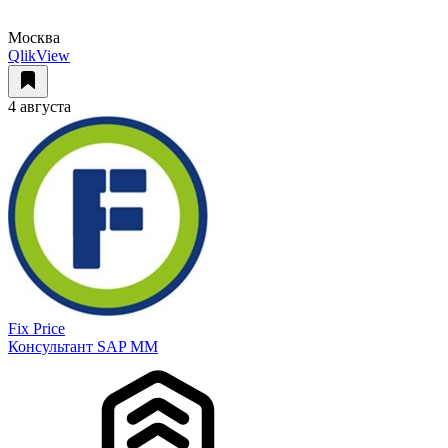
Москва
QlikView
4 августа
Fix Price
Консультант SAP MM