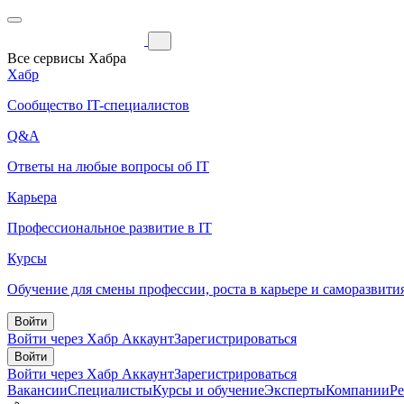
Все сервисы Хабра
Хабр
Сообщество IT-специалистов
Q&A
Ответы на любые вопросы об IT
Карьера
Профессиональное развитие в IT
Курсы
Обучение для смены профессии, роста в карьере и саморазвити
Войти
Войти через Хабр Аккаунт
Зарегистрироваться
Войти
Войти через Хабр Аккаунт
Зарегистрироваться
Вакансии
Специалисты
Курсы и обучение
Эксперты
Компании
Р