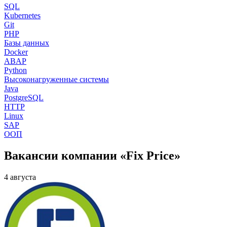
SQL
Kubernetes
Git
PHP
Базы данных
Docker
ABAP
Python
Высоконагруженные системы
Java
PostgreSQL
HTTP
Linux
SAP
ООП
Вакансии компании «Fix Price»
4 августа