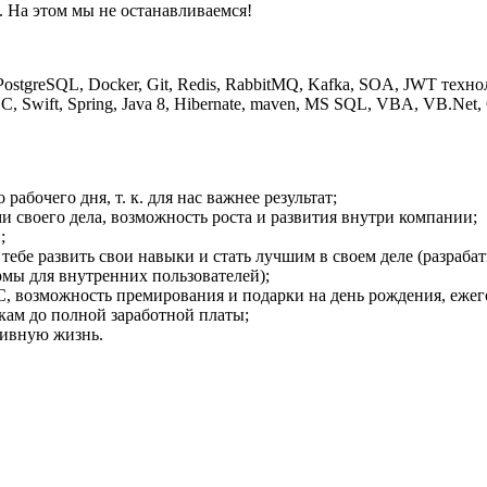
 На этом мы не останавливаемся!
ny, PostgreSQL, Docker, Git, Redis, RabbitMQ, Kafka, SOA, JWT те
, Swift, Spring, Java 8, Hibernate, maven, MS SQL, VBA, VB.Net, 
рабочего дня, т. к. для нас важнее результат;
и своего дела, возможность роста и развития внутри компании;
;
бе развить свои навыки и стать лучшим в своем деле (разраба
мы для внутренних пользователей);
возможность премирования и подарки на день рождения, ежего
кам до полной заработной платы;
тивную жизнь.