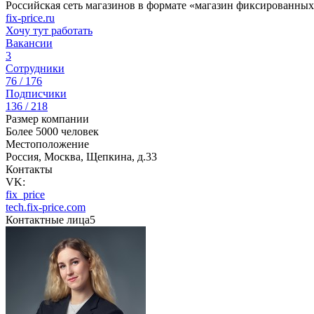
Российская сеть магазинов в формате «магазин фиксированных
fix-price.ru
Хочу тут работать
Вакансии
3
Сотрудники
76 / 176
Подписчики
136 / 218
Размер компании
Более 5000 человек
Местоположение
Россия, Москва, Щепкина, д.33
Контакты
VK:
fix_price
tech.fix-price.com
Контактные лица
5