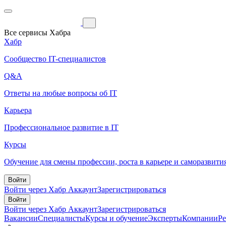
Все сервисы Хабра
Хабр
Сообщество IT-специалистов
Q&A
Ответы на любые вопросы об IT
Карьера
Профессиональное развитие в IT
Курсы
Обучение для смены профессии, роста в карьере и саморазвити
Войти
Войти через Хабр Аккаунт
Зарегистрироваться
Войти
Войти через Хабр Аккаунт
Зарегистрироваться
Вакансии
Специалисты
Курсы и обучение
Эксперты
Компании
Р