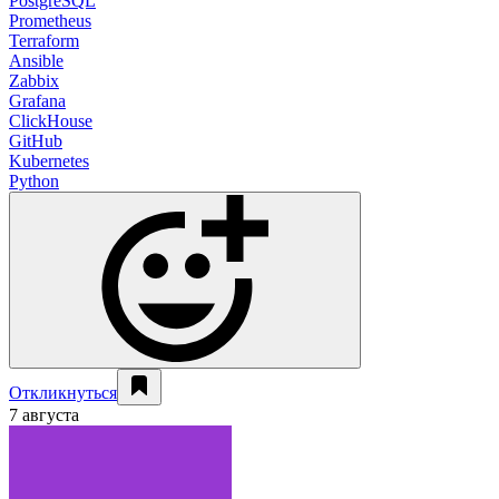
PostgreSQL
Prometheus
Terraform
Ansible
Zabbix
Grafana
ClickHouse
GitHub
Kubernetes
Python
Откликнуться
7 августа