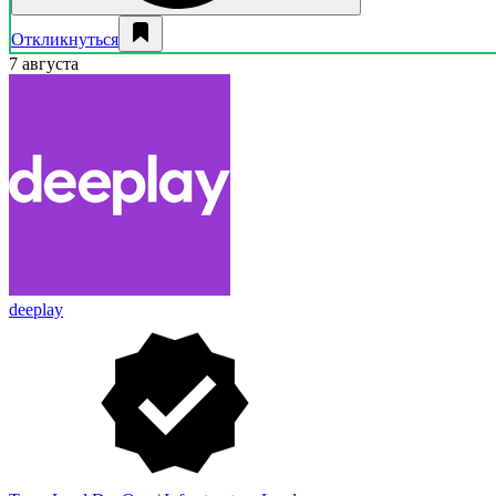
Откликнуться
7 августа
deeplay