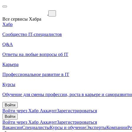
Все сервисы Хабра
Хабр
Сообщество IT-специалистов
Q&A
Ответы на любые вопросы об IT
Карьера
Профессиональное развитие в IT
Курсы
Обучение для смены профессии, роста в карьере и саморазвити
Войти
Войти через Хабр Аккаунт
Зарегистрироваться
Войти
Войти через Хабр Аккаунт
Зарегистрироваться
Вакансии
Специалисты
Курсы и обучение
Эксперты
Компании
Р