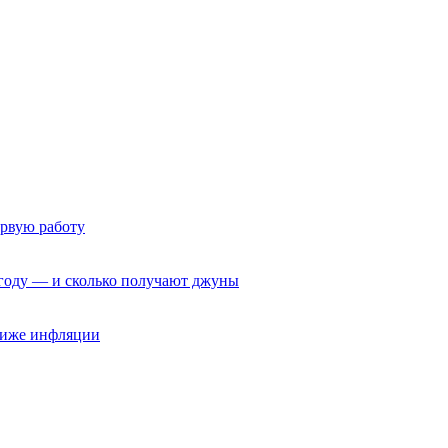
ервую работу
6 году — и сколько получают джуны
 ниже инфляции