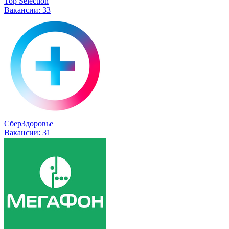
Top Selection
Вакансии:
33
СберЗдоровье
Вакансии:
31