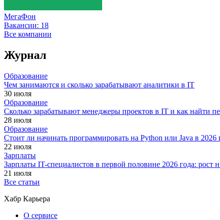
МегаФон
Вакансии:
18
Все компании
Журнал
Образование
Чем занимаются и сколько зарабатывают аналитики в IT
30 июля
Образование
Сколько зарабатывают менеджеры проектов в IT и как найти п
28 июля
Образование
Стоит ли начинать программировать на Python или Java в 202
22 июля
Зарплаты
Зарплаты IT-специалистов в первой половине 2026 года: рост
21 июля
Все статьи
Хабр Карьера
О сервисе