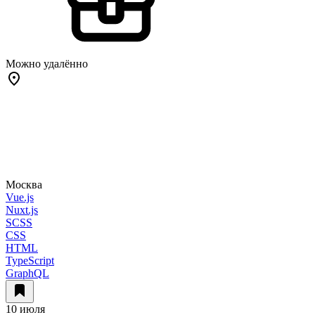
Можно удалённо
Москва
Vue.js
Nuxt.js
SCSS
CSS
HTML
TypeScript
GraphQL
10 июля