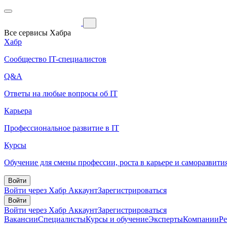
Все сервисы Хабра
Хабр
Сообщество IT-специалистов
Q&A
Ответы на любые вопросы об IT
Карьера
Профессиональное развитие в IT
Курсы
Обучение для смены профессии, роста в карьере и саморазвити
Войти
Войти через Хабр Аккаунт
Зарегистрироваться
Войти
Войти через Хабр Аккаунт
Зарегистрироваться
Вакансии
Специалисты
Курсы и обучение
Эксперты
Компании
Р