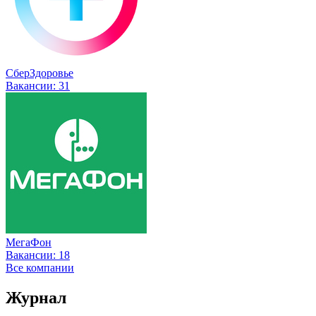
СберЗдоровье
Вакансии:
31
МегаФон
Вакансии:
18
Все компании
Журнал