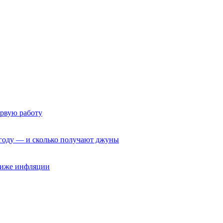
ервую работу
6 году — и сколько получают джуны
 ниже инфляции