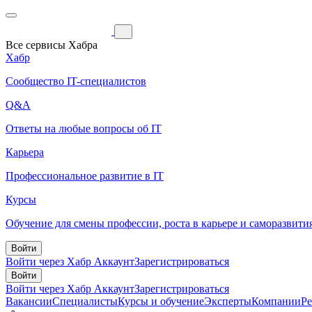
Все сервисы Хабра
Хабр
Сообщество IT-специалистов
Q&A
Ответы на любые вопросы об IT
Карьера
Профессиональное развитие в IT
Курсы
Обучение для смены профессии, роста в карьере и саморазвити
Войти
Войти через Хабр Аккаунт
Зарегистрироваться
Войти
Войти через Хабр Аккаунт
Зарегистрироваться
Вакансии
Специалисты
Курсы и обучение
Эксперты
Компании
Р