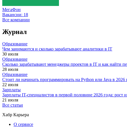
МегаФон
Вакансии:
18
Все компании
Журнал
Образование
Чем занимаются и сколько зарабатывают аналитики в IT
30 июля
Образование
Сколько зарабатывают менеджеры проектов в IT и как найти п
28 июля
Образование
Стоит ли начинать программировать на Python или Java в 202
22 июля
Зарплаты
Зарплаты IT-специалистов в первой половине 2026 года: рост
21 июля
Все статьи
Хабр Карьера
О сервисе