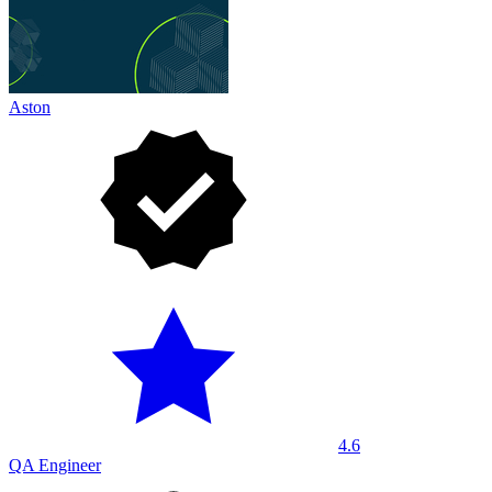
Aston
4.6
QA Engineer