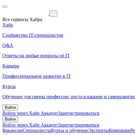
Все сервисы Хабра
Хабр
Сообщество IT-специалистов
Q&A
Ответы на любые вопросы об IT
Карьера
Профессиональное развитие в IT
Курсы
Обучение для смены профессии, роста в карьере и саморазвити
Войти
Войти через Хабр Аккаунт
Зарегистрироваться
Войти
Войти через Хабр Аккаунт
Зарегистрироваться
Вакансии
Специалисты
Курсы и обучение
Эксперты
Компании
Р