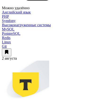
Можно удалённо
Английский язык
PHP
Symfony
Высоконагруженные системы
MySQL
PostgreSQL
Redis
Linux
Git
2 августа