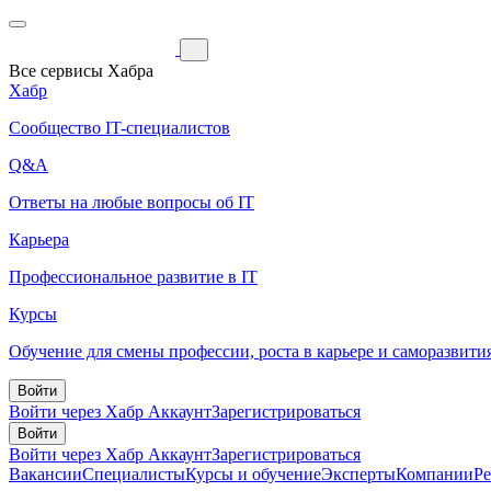
Все сервисы Хабра
Хабр
Сообщество IT-специалистов
Q&A
Ответы на любые вопросы об IT
Карьера
Профессиональное развитие в IT
Курсы
Обучение для смены профессии, роста в карьере и саморазвити
Войти
Войти через Хабр Аккаунт
Зарегистрироваться
Войти
Войти через Хабр Аккаунт
Зарегистрироваться
Вакансии
Специалисты
Курсы и обучение
Эксперты
Компании
Р