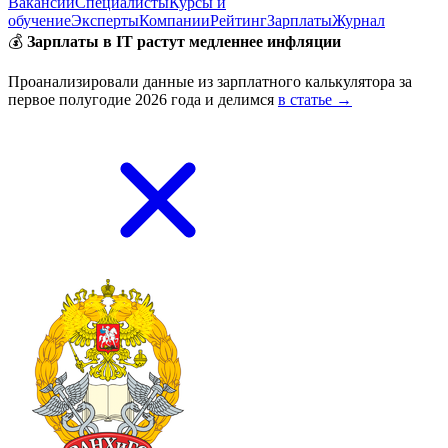
Вакансии
Специалисты
Курсы и
обучение
Эксперты
Компании
Рейтинг
Зарплаты
Журнал
💰
Зарплаты в IT растут медленнее инфляции
Проанализировали данные из зарплатного калькулятора за
первое полугодие 2026 года и делимся
в статье →