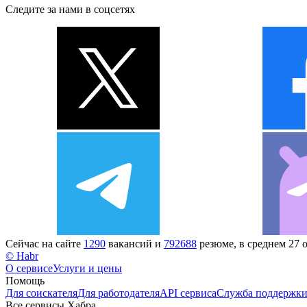
Следите за нами в соцсетях
Сейчас на сайте
1290
вакансий и
792688
резюме, в среднем 27 
© Habr
О сервисе
Услуги и цены
Помощь
Для соискателя
Для работодателя
API сервиса
Служба поддержк
Все сервисы Хабра