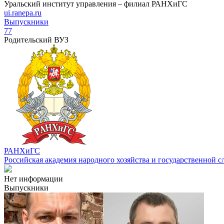
Уральский институт управления – филиал РАНХиГС
ui.ranepa.ru
Выпускники
77
Родительский ВУЗ
РАНХиГС
Российская академия народного хозяйства и государственной
Нет информации
Выпускники