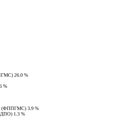
ФПГМС)
26.0 %
.6 %
их (ФППГМС)
3.9 %
(ИДПО)
1.3 %