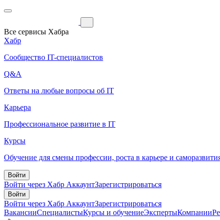
Все сервисы Хабра
Хабр
Сообщество IT-специалистов
Q&A
Ответы на любые вопросы об IT
Карьера
Профессиональное развитие в IT
Курсы
Обучение для смены профессии, роста в карьере и саморазвити
Войти
Войти через Хабр Аккаунт
Зарегистрироваться
Войти
Войти через Хабр Аккаунт
Зарегистрироваться
Вакансии
Специалисты
Курсы и обучение
Эксперты
Компании
Р