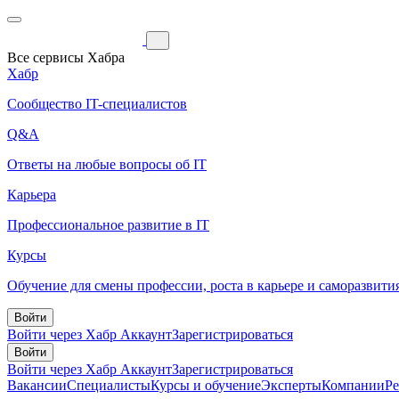
Все сервисы Хабра
Хабр
Сообщество IT-специалистов
Q&A
Ответы на любые вопросы об IT
Карьера
Профессиональное развитие в IT
Курсы
Обучение для смены профессии, роста в карьере и саморазвити
Войти
Войти через Хабр Аккаунт
Зарегистрироваться
Войти
Войти через Хабр Аккаунт
Зарегистрироваться
Вакансии
Специалисты
Курсы и обучение
Эксперты
Компании
Р