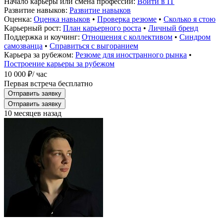
Начало карьеры или смена профессии:
Войти в IT
Развитие навыков:
Развитие навыков
Оценка:
Оценка навыков
•
Проверка резюме
•
Сколько я стою
Карьерный рост:
План карьерного роста
•
Личный бренд
Поддержка и коучинг:
Отношения с коллективом
•
Синдром
самозванца
•
Справиться с выгоранием
Карьера за рубежом:
Резюме для иностранного рынка
•
Построение карьеры за рубежом
10 000 ₽
/ час
Первая встреча бесплатно
Отправить заявку
Отправить заявку
10 месяцев назад