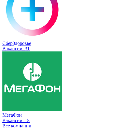
СберЗдоровье
Вакансии:
31
МегаФон
Вакансии:
18
Все компании