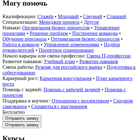
Могу помочь
Квалификации:
Стажёр
•
Младший
•
Средний
•
Старший
Специализации:
Менеджер проекта
•
Другое
Навыки:
Организация бизнес-процессов
•
Управление
проектами
•
Решение проблем
•
Построение команды
•
Обучение персонала
•
Оптимизация бизнес-процессов
•
Работа в команде
•
Управление изменениями
•
Подбор
руководителей
•
Проектное планирование
Начало карьеры или смена профессии:
Смена IT-профессии
Развитие навыков:
Учебный план
•
Развитие навыков
Смена работы:
Резюме для российского рынка
•
Подготовка к
собеседованию
Карьерный рост:
Карьерная консультация
•
План карьерного
роста
Помощь с задачей:
Помощь с рабочей задачей
•
Помощь с
проектом
Поддержка и коучинг:
Отношения с коллективом
•
Синдром
самозванца
•
Справиться с выгоранием
Бесплатно
Отправить заявку
Отправить заявку
Курсы