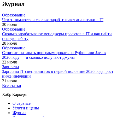
Журнал
Образование
Чем занимаются и сколько зарабатывают аналитики в IT
30 июля
Образование
Сколько зарабатывают менеджеры проектов в IT и как найти
первую работу
28 июля
Образование
Стоит ли начинать программировать на Python или Java в
2026 году — и сколько получают джуны
22 июля
Зарплаты
Зарплаты IT-специалистов в первой половине 2026 года: рост
ниже инфляции
21 июля
Все статьи
Хабр Карьера
О сервисе
Услуги и цены
Журнал