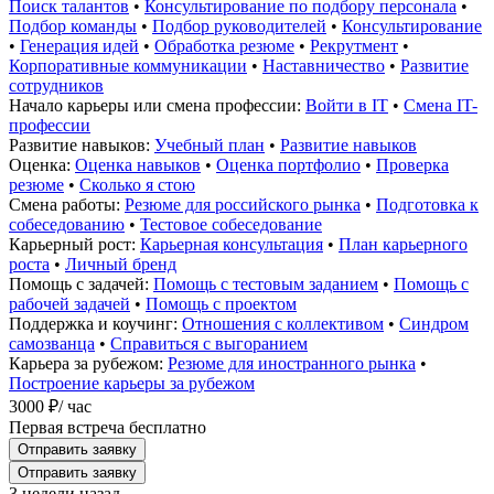
Поиск талантов
•
Консультирование по подбору персонала
•
Подбор команды
•
Подбор руководителей
•
Консультирование
•
Генерация идей
•
Обработка резюме
•
Рекрутмент
•
Корпоративные коммуникации
•
Наставничество
•
Развитие
сотрудников
Начало карьеры или смена профессии:
Войти в IT
•
Смена IT-
профессии
Развитие навыков:
Учебный план
•
Развитие навыков
Оценка:
Оценка навыков
•
Оценка портфолио
•
Проверка
резюме
•
Сколько я стою
Смена работы:
Резюме для российского рынка
•
Подготовка к
собеседованию
•
Тестовое собеседование
Карьерный рост:
Карьерная консультация
•
План карьерного
роста
•
Личный бренд
Помощь с задачей:
Помощь с тестовым заданием
•
Помощь с
рабочей задачей
•
Помощь с проектом
Поддержка и коучинг:
Отношения с коллективом
•
Синдром
самозванца
•
Справиться с выгоранием
Карьера за рубежом:
Резюме для иностранного рынка
•
Построение карьеры за рубежом
3000 ₽
/ час
Первая встреча бесплатно
Отправить заявку
Отправить заявку
3 недели назад