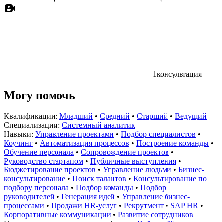
1
консультация
Могу помочь
Квалификации:
Младший
•
Средний
•
Старший
•
Ведущий
Специализации:
Системный аналитик
Навыки:
Управление проектами
•
Подбор специалистов
•
Коучинг
•
Автоматизация процессов
•
Построение команды
•
Обучение персонала
•
Сопровождение проектов
•
Руководство стартапом
•
Публичные выступления
•
Бюджетирование проектов
•
Управление людьми
•
Бизнес-
консультирование
•
Поиск талантов
•
Консультирование по
подбору персонала
•
Подбор команды
•
Подбор
руководителей
•
Генерация идей
•
Управление бизнес-
процессами
•
Продажи HR-услуг
•
Рекрутмент
•
SAP HR
•
Корпоративные коммуникации
•
Развитие сотрудников