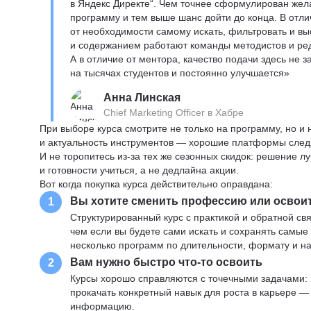
в Яндекс Директе“. Чем точнее сформулирован жел
программу и тем выше шанс дойти до конца. В отли
от необходимости самому искать, фильтровать и вы
и содержанием работают команды методистов и реда
А в отличие от ментора, качество подачи здесь не 
на тысячах студентов и постоянно улучшается»
Анна Линская
Chief Marketing Officer в Хабре
При выборе курса смотрите не только на программу, но и
и актуальность инструментов — хорошие платформы следя
И не торопитесь из-за тех же сезонных скидок: решение л
и готовности учиться, а не дедлайна акции.
Вот когда покупка курса действительно оправдана:
Вы хотите сменить профессию или освои
1
Структурированный курс с практикой и обратной св
чем если вы будете сами искать и сохранять самые
несколько программ по длительности, формату и н
Вам нужно быстро что-то освоить
2
Курсы хорошо справляются с точечными задачами: 
прокачать конкретный навык для роста в карьере —
информацию.