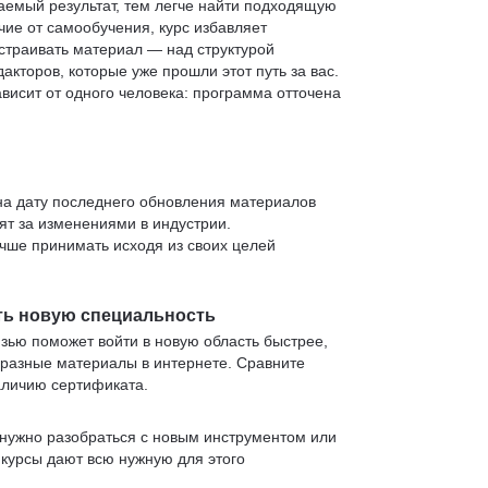
аемый результат, тем легче найти подходящую
чие от самообучения, курс избавляет
страивать материал — над структурой
кторов, которые уже прошли этот путь за вас.
зависит от одного человека: программа отточена
 на дату последнего обновления материалов
т за изменениями в индустрии.
учше принимать исходя из своих целей
ть новую специальность
язью поможет войти в новую область быстрее,
 разные материалы в интернете. Сравните
аличию сертификата.
нужно разобраться с новым инструментом или
 курсы дают всю нужную для этого