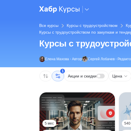
Все курсы
Курсы с трудоустройством
Ку
Курсы с трудоустройством по закупкам и тенд
Курсы с трудоустрой
Елена Махова
•
Автор
Сергей Лобачев
•
Редакт
1
Акции и скидки
Цена
5 мес
540