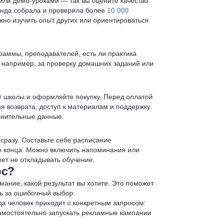
ли демо-уроками — так вы оцените качество
анда собрала и проверила более
10 000
жно изучить опыт других или ориентироваться
раммы, преподавателей, есть ли практика
— например, за проверку домашних заданий или
т школы и оформляйте покупку. Перед оплатой
я возврата, доступ к материалам и поддержку.
лнительные данные.
 сразу. Составьте себе расписание
до конца. Можно включить напоминания или
ет не откладывать обучение.
рс?
мание, какой результат вы хотите. Это поможет
ь за ошибочный выбор.
да человек приходит с конкретным запросом:
 самостоятельно запускать рекламные кампании