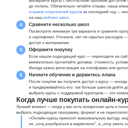
Выбирайте курсы с бесплатным пробным доступом и
до оплаты. Обязательно читайте отзывы: наша ком
отзывов покупателей курсов
за последний год — мо
на наш
рейтинг школ
.
Сравните несколько школ
4
Посмотрите минимум три варианта и сравните прог
и сертификат. Уточните, нет ли скрытых расходов 
доступ к материалам.
Оформите покупку
5
Если нашли подходящий курс — переходите на сай
внимательно прочитайте договор: стоимость, услови
Иногда нужна регистрация на платформе или допо
Начните обучение и держитесь плана
6
После покупки вы получите доступ к курсу — иногда
и придерживайтесь его: так больше шансов дойти 
выбрать курсы с поддержкой кураторов — это помож
Когда лучше покупать онлайн-ку
Лучший момент — когда у вас есть конкретная цель и пони
выбрать подходящую программу, формат и не переплатит
«Онлайн-курсы приносят максимальную выгоду, ког
не „хочу разобраться в маркетинге“, а „хочу уметь