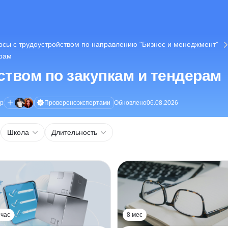
рсы с трудоустройством по направлению "Бизнес и менеджмент"
ерам
ством по закупкам и тендерам
Проверено
экспертами
ор
Обновлено
06.08.2026
Школа
Длительность
 час
8 мес