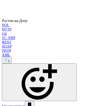
Ростов-на-Дону
SQL
HTTP
Git
1C: ERP
REST
SOAP
JSON
XML
1