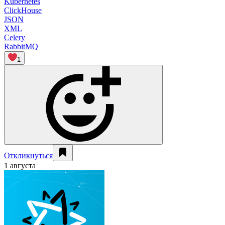
Kubernetes
ClickHouse
JSON
XML
Celery
RabbitMQ
1
Откликнуться
1 августа