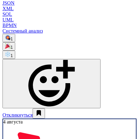
JSON
XML
SQL
UML
BPMN
Системный анализ
1
1
1
Откликнуться
4 августа