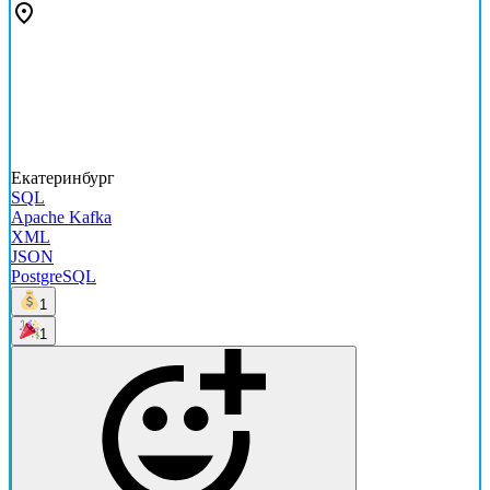
Екатеринбург
SQL
Apache Kafka
XML
JSON
PostgreSQL
1
1