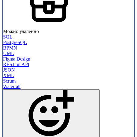
Можно удалённо
SQL
PostgreSQL
BPMN
UML
Figma Design
RESTful API
JSON
XML
Scrum
Waterfall