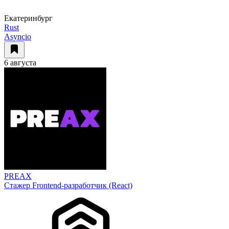
Екатеринбург
Rust
Asyncio
6 августа
PREAX
Стажер Frontend-разработчик (React)