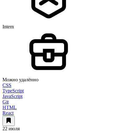
Intern
Можно удалённо
CSS
TypeScript
JavaScript
Git
HTML
React
22 июля