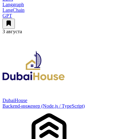
Langgraph
LangChain
GPT
3 августа
DubaiHouse
Backend-инженер (Node.js / TypeScript)