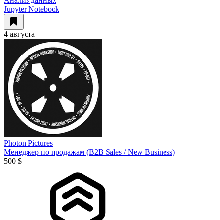
Анализ данных
Jupyter Notebook
4 августа
Photon Pictures
Менеджер по продажам (B2B Sales / New Business)
500 $