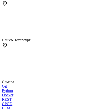
Санкт-Петербург
Самара
Git
Python
Docker
REST
CI/CD
LLM