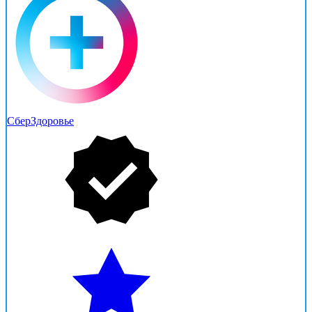
СберЗдоровье