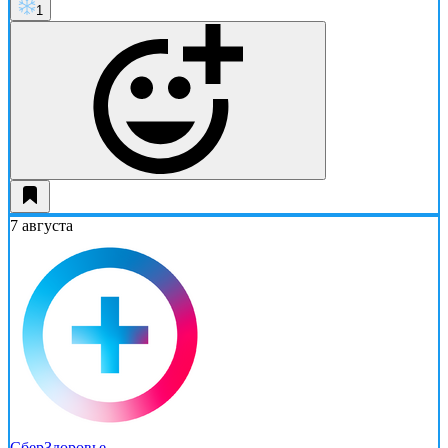
1
7 августа
СберЗдоровье