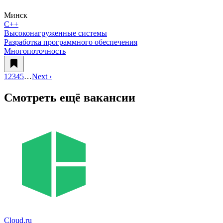
Минск
C++
Высоконагруженные системы
Разработка программного обеспечения
Многопоточность
1
2
3
4
5
…
Next ›
Смотреть ещё вакансии
Cloud.ru