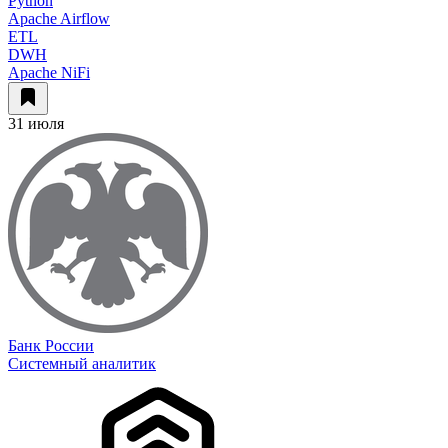
Python
Apache Airflow
ETL
DWH
Apache NiFi
31 июля
Банк России
Системный аналитик