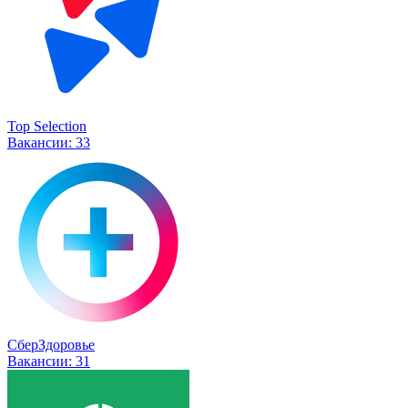
Top Selection
Вакансии:
33
СберЗдоровье
Вакансии:
31