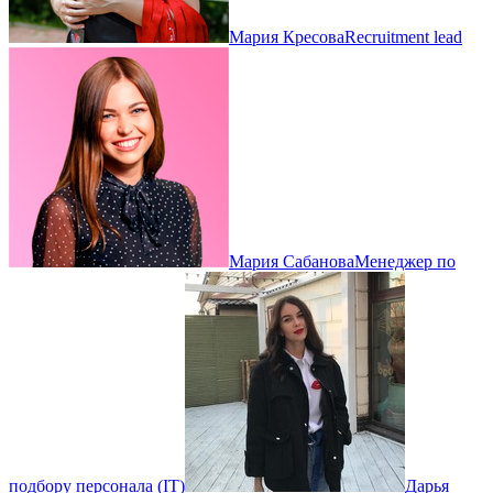
Мария Кресова
Recruitment lead
Мария Сабанова
Менеджер по
подбору персонала (IT)
Дарья