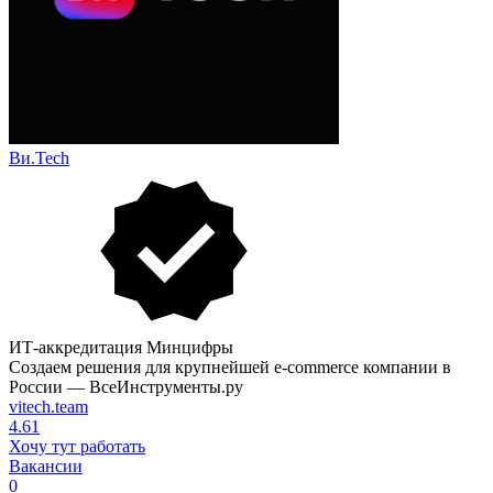
Ви.Tech
ИТ-аккредитация Минцифры
Создаем решения для крупнейшей e-commеrce компании в
России — ВсеИнструменты.ру
vitech.team
4.61
Хочу тут работать
Вакансии
0