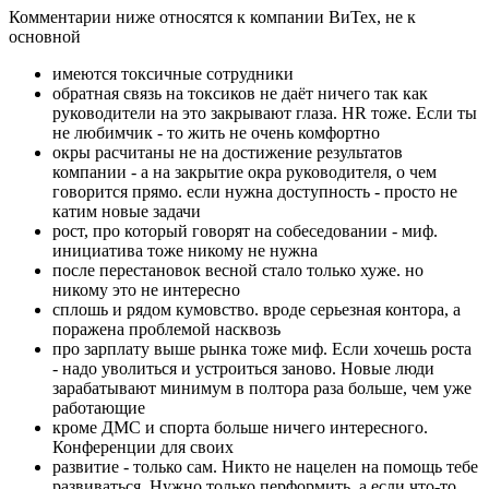
Комментарии ниже относятся к компании ВиТех, не к
основной
имеются токсичные сотрудники
обратная связь на токсиков не даёт ничего так как
руководители на это закрывают глаза. HR тоже. Если ты
не любимчик - то жить не очень комфортно
окры расчитаны не на достижение результатов
компании - а на закрытие окра руководителя, о чем
говорится прямо. если нужна доступность - просто не
катим новые задачи
рост, про который говорят на собеседовании - миф.
инициатива тоже никому не нужна
после перестановок весной стало только хуже. но
никому это не интересно
сплошь и рядом кумовство. вроде серьезная контора, а
поражена проблемой насквозь
про зарплату выше рынка тоже миф. Если хочешь роста
- надо уволиться и устроиться заново. Новые люди
зарабатывают минимум в полтора раза больше, чем уже
работающие
кроме ДМС и спорта больше ничего интересного.
Конференции для своих
развитие - только сам. Никто не нацелен на помощь тебе
развиваться. Нужно только перформить, а если что-то