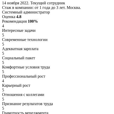
14 ноября 2022. Текущий сотрудник
Стаж в компании: от 1 года до 3 лет. Москва.
Системный администратор
Оценка
4.8
Рекомендация
100%
4
Интересные задачи
5
Современные технологии
5
Адекватная зарплата
5
Социальный пакет
5
Комфортные условия труда
5
Профессиональный рост
4
Карьерный рост
5
Отношения с коллегами
5
Признание результатов труда
5
Грамотность менеджмента