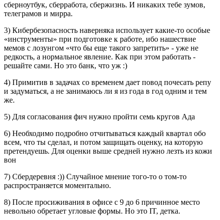
сберноутбук, сберработа, сбержизнь. И никаких тебе зумов,
телеграмов и мирра.
3) Кибербезопасность наверняка использует какие-то особые
«инструменты» при подготовке к работе, ибо нашествие
мемов с лозунгом «что бы еще такого запретить» - уже не
редкость, а нормальное явление. Как при этом работать -
решайте сами. Но это банк, что уж :)
4) Примитив в задачах со временем дает повод почесать репу
и задуматься, а не занимаюсь ли я из года в год одним и тем
же.
5) Для согласования фич нужно пройти семь кругов Ада
6) Необходимо подробно отчитываться каждый квартал обо
всем, что ты сделал, и потом защищать оценку, на которую
претендуешь. Для оценки выше средней нужно лезть из кожи
вон
7) Сбердеревня :)) Случайное мнение того-то о том-то
распространяется моментально.
8) После просиживания в офисе с 9 до 6 причинное место
невольно обретает угловые формы. Но это IT, детка.