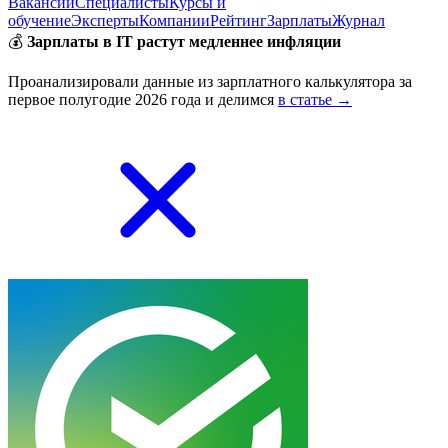
Вакансии
Специалисты
Курсы и
обучение
Эксперты
Компании
Рейтинг
Зарплаты
Журнал
💰
Зарплаты в IT растут медленнее инфляции
Проанализировали данные из зарплатного калькулятора за
первое полугодие 2026 года и делимся
в статье →