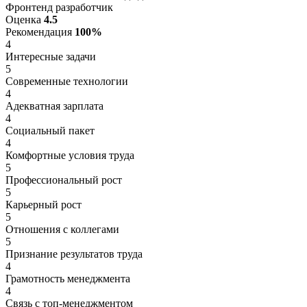
Фронтенд разработчик
Оценка
4.5
Рекомендация
100%
4
Интересные задачи
5
Современные технологии
4
Адекватная зарплата
4
Социальный пакет
4
Комфортные условия труда
5
Профессиональный рост
5
Карьерный рост
5
Отношения с коллегами
5
Признание результатов труда
4
Грамотность менеджмента
4
Связь с топ-менеджментом