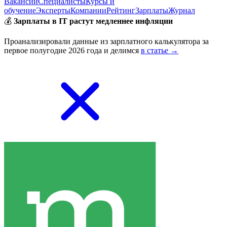
Вакансии
Специалисты
Курсы и
обучение
Эксперты
Компании
Рейтинг
Зарплаты
Журнал
💰
Зарплаты в IT растут медленнее инфляции
Проанализировали данные из зарплатного калькулятора за
первое полугодие 2026 года и делимся
в статье →