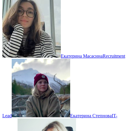
Екатерина Масасина
Recruitment
Lead
Екатерина Степнова
IT-