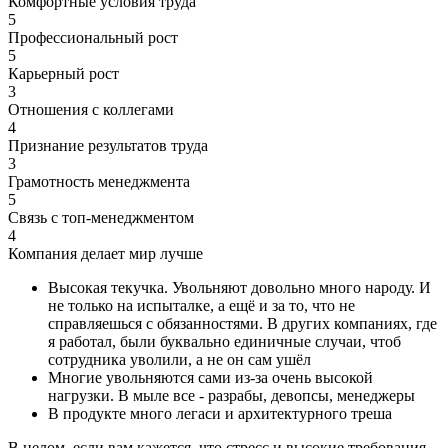
Комфортные условия труда
5
Профессиональный рост
5
Карьерный рост
3
Отношения с коллегами
4
Признание результатов труда
3
Грамотность менеджмента
5
Связь с топ-менеджментом
4
Компания делает мир лучше
Высокая текучка. Увольняют довольно много народу. И
не только на испыталке, а ещё и за то, что не
справляешься с обязанностями. В других компаниях, где
я работал, были буквально единичные случаи, чтоб
сотрудника уволили, а не он сам ушёл
Многие увольняются сами из-за очень высокой
нагрузки. В мыле все - разрабы, девопсы, менеджеры
В продукте много легаси и архитектурного треша
В целом, если вам кажется, что стресс и высокие требования