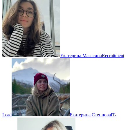
Екатерина Масасина
Recruitment
Lead
Екатерина Степнова
IT-