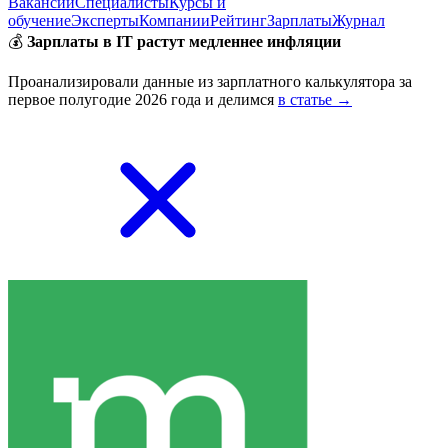
Вакансии
Специалисты
Курсы и
обучение
Эксперты
Компании
Рейтинг
Зарплаты
Журнал
💰
Зарплаты в IT растут медленнее инфляции
Проанализировали данные из зарплатного калькулятора за
первое полугодие 2026 года и делимся
в статье →