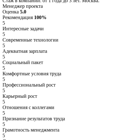
Стаж в компании: от 1 года до 3 лет. Москва.
Менеджер проекта
Оценка
5.0
Рекомендация
100%
5
Интересные задачи
5
Современные технологии
5
Адекватная зарплата
5
Социальный пакет
5
Комфортные условия труда
5
Профессиональный рост
5
Карьерный рост
5
Отношения с коллегами
5
Признание результатов труда
5
Грамотность менеджмента
5