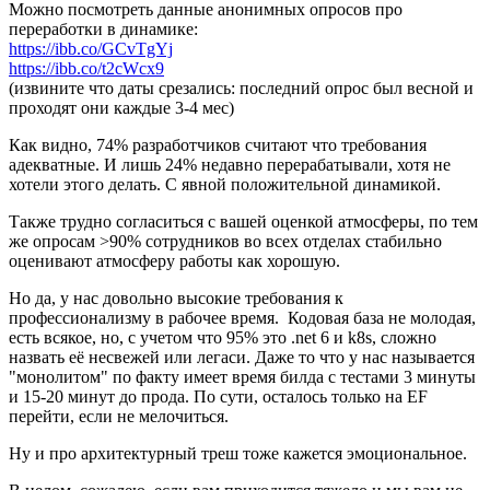
Можно посмотреть данные анонимных опросов про
переработки в динамике:
https://ibb.co/GCvTgYj
https://ibb.co/t2cWcx9
(извините что даты срезались: последний опрос был весной и
проходят они каждые 3-4 мес)
Как видно, 74% разработчиков считают что требования
адекватные. И лишь 24% недавно перерабатывали, хотя не
хотели этого делать. С явной положительной динамикой.
Также трудно согласиться с вашей оценкой атмосферы, по тем
же опросам >90% сотрудников во всех отделах стабильно
оценивают атмосферу работы как хорошую.
Но да, у нас довольно высокие требования к
профессионализму в рабочее время. Кодовая база не молодая,
есть всякое, но, с учетом что 95% это .net 6 и k8s, сложно
назвать её несвежей или легаси. Даже то что у нас называется
"монолитом" по факту имеет время билда с тестами 3 минуты
и 15-20 минут до прода. По сути, осталось только на EF
перейти, если не мелочиться.
Ну и про архитектурный треш тоже кажется эмоциональное.