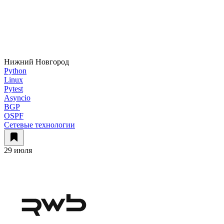
Нижний Новгород
Python
Linux
Pytest
Asyncio
BGP
OSPF
Сетевые технологии
29 июля