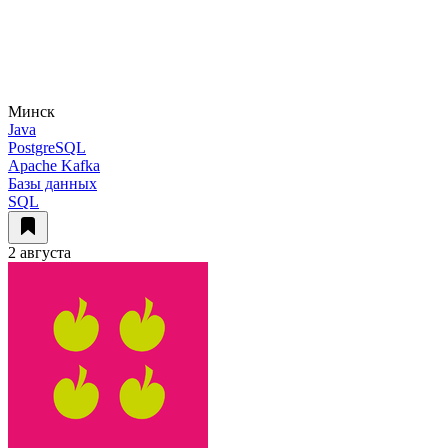
Минск
Java
PostgreSQL
Apache Kafka
Базы данных
SQL
2 августа