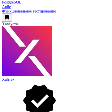
PostgreSQL
Agile
Функциональное тестирование
3 августа
Хайтек