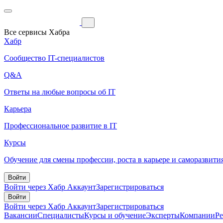
Все сервисы Хабра
Хабр
Сообщество IT-специалистов
Q&A
Ответы на любые вопросы об IT
Карьера
Профессиональное развитие в IT
Курсы
Обучение для смены профессии, роста в карьере и саморазвити
Войти
Войти через Хабр Аккаунт
Зарегистрироваться
Войти
Войти через Хабр Аккаунт
Зарегистрироваться
Вакансии
Специалисты
Курсы и обучение
Эксперты
Компании
Р