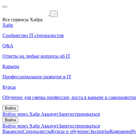
Все сервисы Хабра
Хабр
Сообщество IT-специалистов
Q&A
Ответы на любые вопросы об IT
Карьера
Профессиональное развитие в IT
Курсы
Обучение для смены профессии, роста в карьере и саморазвити
Войти
Войти через Хабр Аккаунт
Зарегистрироваться
Войти
Войти через Хабр Аккаунт
Зарегистрироваться
Вакансии
Специалисты
Курсы и обучение
Эксперты
Компании
Р