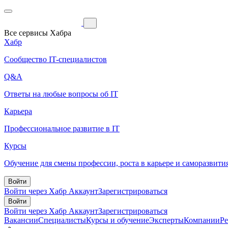
Все сервисы Хабра
Хабр
Сообщество IT-специалистов
Q&A
Ответы на любые вопросы об IT
Карьера
Профессиональное развитие в IT
Курсы
Обучение для смены профессии, роста в карьере и саморазвити
Войти
Войти через Хабр Аккаунт
Зарегистрироваться
Войти
Войти через Хабр Аккаунт
Зарегистрироваться
Вакансии
Специалисты
Курсы и обучение
Эксперты
Компании
Р