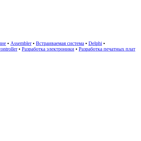
ние
•
Assembler
•
Встраиваемая система
•
Delphi
•
ontroller
•
Разработка электроники
•
Разработка печатных плат