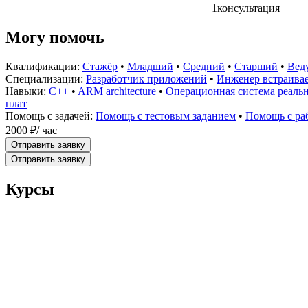
1
консультация
Могу помочь
Квалификации:
Стажёр
•
Младший
•
Средний
•
Старший
•
Вед
Специализации:
Разработчик приложений
•
Инженер встраива
Навыки:
C++
•
ARM architecture
•
Операционная система реаль
плат
Помощь с задачей:
Помощь с тестовым заданием
•
Помощь с раб
2000 ₽
/ час
Отправить заявку
Отправить заявку
Курсы