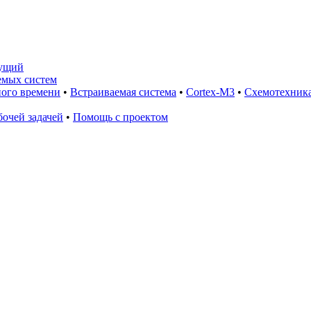
ущий
емых систем
ного времени
•
Встраиваемая система
•
Cortex-M3
•
Схемотехник
очей задачей
•
Помощь с проектом