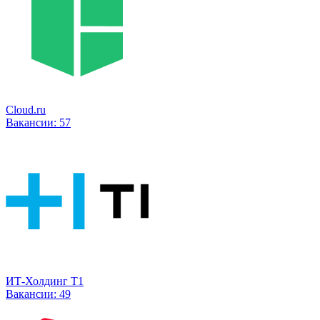
Cloud.ru
Вакансии:
57
ИТ-Холдинг Т1
Вакансии:
49