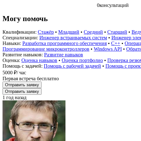
0
консультаций
Могу помочь
Квалификации:
Стажёр
•
Младший
•
Средний
•
Старший
•
Вед
Специализации:
Инженер встраиваемых систем
•
Инженер эле
Навыки:
Разработка программного обеспечения
•
C++
•
Операц
Программирование микроконтроллеров
•
Windows API
•
Обратн
Развитие навыков:
Развитие навыков
Оценка:
Оценка навыков
•
Оценка портфолио
•
Проверка резю
Помощь с задачей:
Помощь с рабочей задачей
•
Помощь с проек
5000 ₽
/ час
Первая встреча бесплатно
Отправить заявку
Отправить заявку
1 год назад