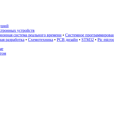
ущий
ктронных устройств
ионная система реального времени
•
Системное программирова
ая разработка
•
Схемотехника
•
PCB дизайн
•
STM32
•
Pic microc
ме
том