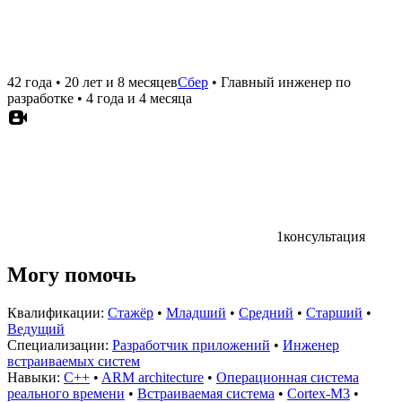
42 года
•
20 лет и 8 месяцев
Сбер
•
Главный инженер по
разработке
•
4 года и 4 месяца
1
консультация
Могу помочь
Квалификации:
Стажёр
•
Младший
•
Средний
•
Старший
•
Ведущий
Специализации:
Разработчик приложений
•
Инженер
встраиваемых систем
Навыки:
C++
•
ARM architecture
•
Операционная система
реального времени
•
Встраиваемая система
•
Cortex-M3
•