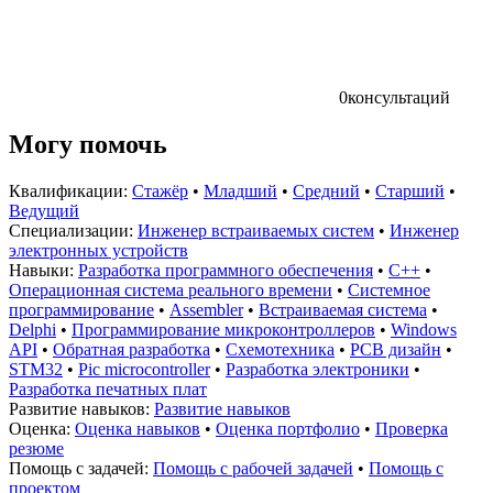
0
консультаций
Могу помочь
Квалификации:
Стажёр
•
Младший
•
Средний
•
Старший
•
Ведущий
Специализации:
Инженер встраиваемых систем
•
Инженер
электронных устройств
Навыки:
Разработка программного обеспечения
•
C++
•
Операционная система реального времени
•
Системное
программирование
•
Assembler
•
Встраиваемая система
•
Delphi
•
Программирование микроконтроллеров
•
Windows
API
•
Обратная разработка
•
Схемотехника
•
PCB дизайн
•
STM32
•
Pic microcontroller
•
Разработка электроники
•
Разработка печатных плат
Развитие навыков:
Развитие навыков
Оценка:
Оценка навыков
•
Оценка портфолио
•
Проверка
резюме
Помощь с задачей:
Помощь с рабочей задачей
•
Помощь с
проектом