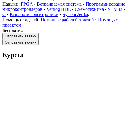
Навыки:
FPGA
•
Встраиваемая система
•
Программирование
микроконтроллеров
•
Verilog HDL
•
Схемотехника
•
STM32
•
C
•
Разработка электроники
•
SystemVerilog
Помощь с задачей:
Помощь с рабочей задачей
•
Помощь с
проектом
Бесплатно
Отправить заявку
Отправить заявку
Курсы