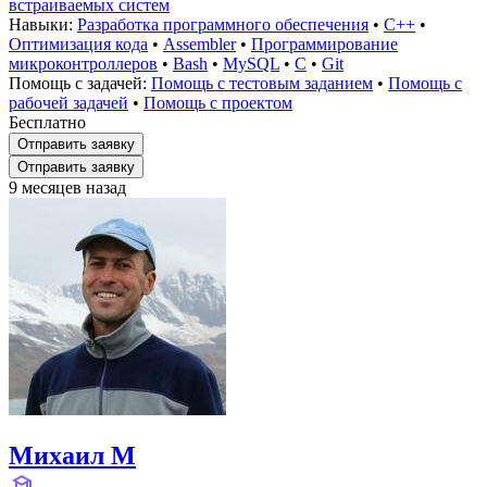
встраиваемых систем
Навыки:
Разработка программного обеспечения
•
C++
•
Оптимизация кода
•
Assembler
•
Программирование
микроконтроллеров
•
Bash
•
MySQL
•
C
•
Git
Помощь с задачей:
Помощь с тестовым заданием
•
Помощь с
рабочей задачей
•
Помощь с проектом
Бесплатно
Отправить заявку
Отправить заявку
9 месяцев назад
Михаил M