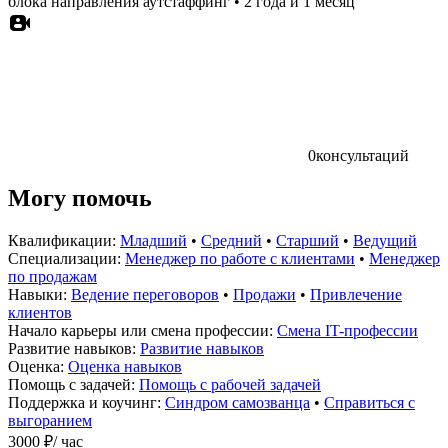
блока направления аутстаффинг
•
2 года и 1 месяц
0
консультаций
Могу помочь
Квалификации:
Младший
•
Средний
•
Старший
•
Ведущий
Специализации:
Менеджер по работе с клиентами
•
Менеджер
по продажам
Навыки:
Ведение переговоров
•
Продажи
•
Привлечение
клиентов
Начало карьеры или смена профессии:
Смена IT-профессии
Развитие навыков:
Развитие навыков
Оценка:
Оценка навыков
Помощь с задачей:
Помощь с рабочей задачей
Поддержка и коучинг:
Синдром самозванца
•
Справиться с
выгоранием
3000 ₽
/ час