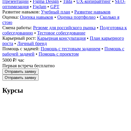
Презентации
•
Figma Design
•
Tilda
•
UX-копирайтинг
•
SEO-
оптимизация
•
FigJam
•
GPT
Развитие навыков:
Учебный план
•
Развитие навыков
Оценка:
Оценка навыков
•
Оценка портфолио
•
Сколько я
стою
Смена работы:
Резюме для российского рынка
•
Подготовка к
собеседованию
•
Тестовое собеседование
Карьерный рост:
Карьерная консультация
•
План карьерного
роста
•
Личный бренд
Помощь с задачей:
Помощь с тестовым заданием
•
Помощь с
рабочей задачей
•
Помощь с проектом
5000 ₽
/ час
Первая встреча бесплатно
Отправить заявку
Отправить заявку
Курсы