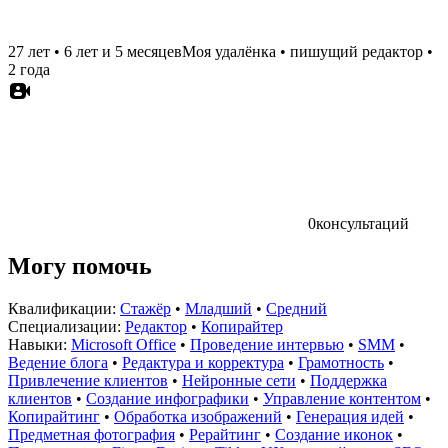
27 лет
•
6 лет и 5 месяцев
Моя удалёнка
•
пишущий редактор
•
2 года
0
консультаций
Могу помочь
Квалификации:
Стажёр
•
Младший
•
Средний
Специализации:
Редактор
•
Копирайтер
Навыки:
Microsoft Office
•
Проведение интервью
•
SMM
•
Ведение блога
•
Редактура и корректура
•
Грамотность
•
Привлечение клиентов
•
Нейронные сети
•
Поддержка
клиентов
•
Создание инфографики
•
Управление контентом
•
Копирайтинг
•
Обработка изображений
•
Генерация идей
•
Предметная фотография
•
Рерайтинг
•
Создание иконок
•